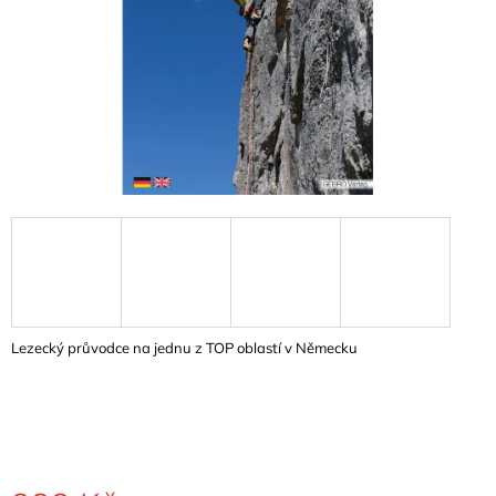
A
J
Í
T
?
HLEDAT
D
Lezecký průvodce na jednu z TOP oblastí v Německu
O
P
O
R
U
Č
U