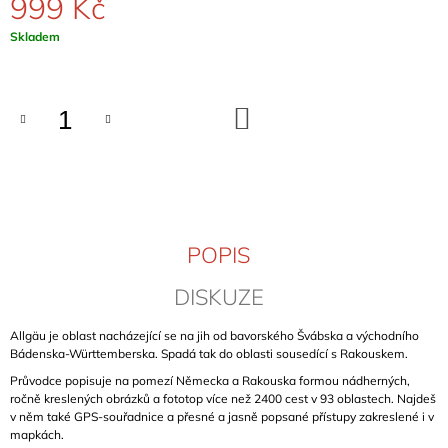
999 Kč
J
E
Měrná
Skladem
M
cena:
E
DO
KLETTERFÜHRER
KOŠÍKU
HOCH
IM
NORDEN
(DOLNÍ
SASKO)
1
299
POPIS
Kč
DISKUZE
Allgäu je oblast nacházející se na jih od bavorského Švábska a východního
Bádenska-Württemberska. Spadá tak do oblasti sousedící s Rakouskem.
Průvodce popisuje na pomezí Německa a Rakouska formou nádherných,
ročně kreslených obrázků a fototop více než 2400 cest v 93 oblastech. Najdeš
v něm také GPS-souřadnice a přesné a jasně popsané přístupy zakreslené i v
mapkách.