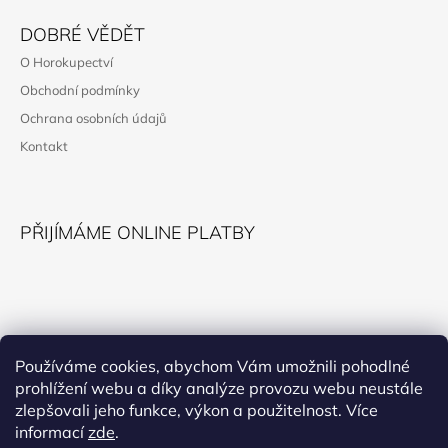
Á
DOBRÉ VĚDĚT
P
O Horokupectví
A
Obchodní podmínky
T
Ochrana osobních údajů
Í
Kontakt
PŘIJÍMÁME ONLINE PLATBY
KONTAKT
Používáme cookies, abychom Vám umožnili pohodlné
prohlížení webu a díky analýze provozu webu neustále
horokupectvi@montana.cz
zlepšovali jeho funkce, výkon a použitelnost. Více
informací
zde
.