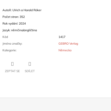
Autoři: Ulrich a Harald Röker
Počet stran: 352
Rok vydání: 2024
Jazyk: němčina/angličtina
Kód
1417
Jméno značky
:
GEBRO Verlag
Kategorie
:
Německo
ZEPTAT SE
SDÍLET
Z