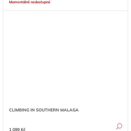
Momentálně nedostupné
CLIMBING IN SOUTHERN MALAGA
DE
1 099 Kč