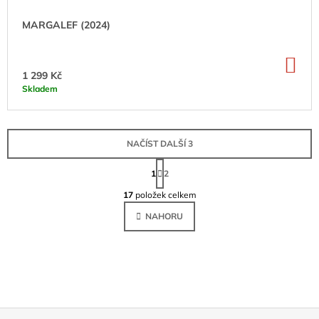
MARGALEF (2024)
DO
KO
1 299 Kč
Skladem
NAČÍST DALŠÍ 3
S
T
1
2
O
R
Á
17
položek celkem
V
N
L
K
NAHORU
Á
O
V
D
Á
A
N
C
Í
Í
P
R