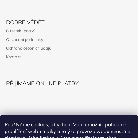
V
K
Z
Y
Á
V
DOBRÉ VĚDĚT
Ý
P
P
O Horokupectví
A
I
Obchodní podmínky
S
T
U
Ochrana osobních údajů
Í
Kontakt
PŘIJÍMÁME ONLINE PLATBY
KONTAKT
Používáme cookies, abychom Vám umožnili pohodlné
prohlížení webu a díky analýze provozu webu neustále
horokupectvi@montana.cz