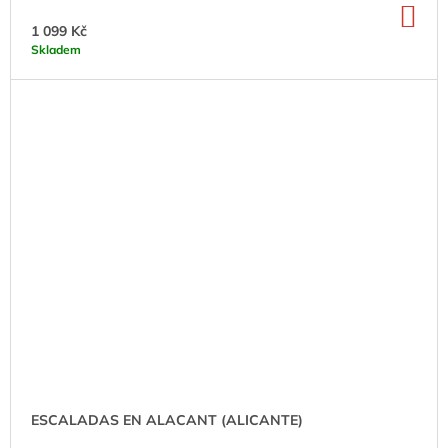
DO
KO
1 099 Kč
Skladem
ESCALADAS EN ALACANT (ALICANTE)