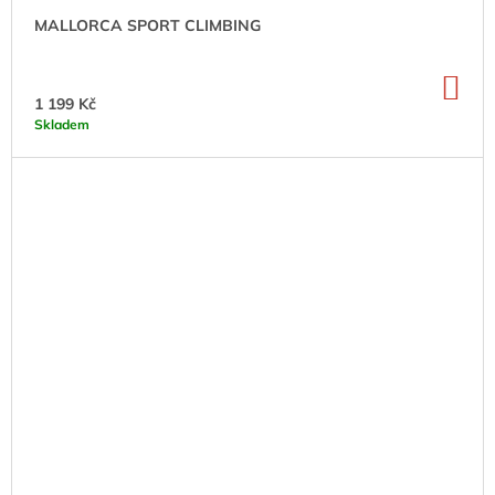
MALLORCA SPORT CLIMBING
DO
KO
1 199 Kč
Skladem