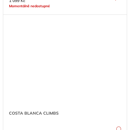
1 099 Kč
Momentálně nedostupné
COSTA BLANCA CLIMBS
DE