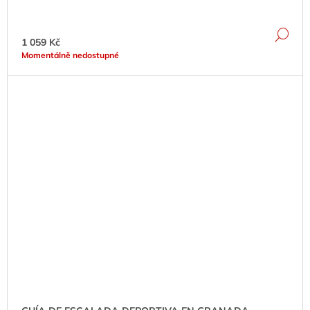
DE
1 059 Kč
Momentálně nedostupné