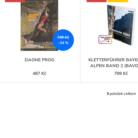
Ý
899 Kč
1 129 Kč
P
S
P
749 Kč
R
–34 %
O
D
DAONE PROG
KLETTERFÜHRER BAYE
ALPEN BAND 2 (BAV
U
487 Kč
799 Kč
K
T
Ů
3
položek celkem
O
V
L
Á
D
A
C
Í