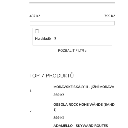
487
Kč
799
Kč
Na skladě
3
ROZBALIT FILTR
TOP 7 PRODUKTŮ
MORAVSKÉ SKÁLY III - JIŽNÍ MORAVA
369 Kč
OSSOLA ROCK HOHE WÄNDE (BAND
1)
899 Kč
ADAMELLO - SKYWARD ROUTES