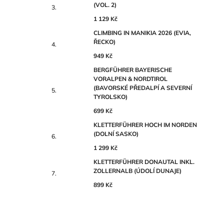
(VOL. 2)
1 129 Kč
CLIMBING IN MANIKIA 2026 (EVIA,
ŘECKO)
949 Kč
BERGFÜHRER BAYERISCHE
VORALPEN & NORDTIROL
(BAVORSKÉ PŘEDALPÍ A SEVERNÍ
TYROLSKO)
699 Kč
KLETTERFÜHRER HOCH IM NORDEN
(DOLNÍ SASKO)
1 299 Kč
KLETTERFÜHRER DONAUTAL INKL.
ZOLLERNALB (ÚDOLÍ DUNAJE)
899 Kč