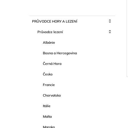
P
O
I
K
Přeskočit
S
PRŮVODCE HORY A LEZENÍ
A
kategorie
T
T
Průvodce lezení
E
R
G
Albánie
A
O
R
N
Bosna a Hercegovina
I
N
E
Černá Hora
Í
P
Česko
A
Francie
N
E
Chorvatsko
L
Itálie
Malta
Maroko