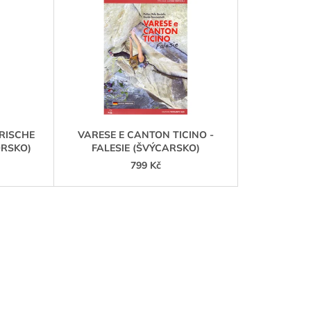
Z
E
N
Í
P
R
O
D
RISCHE
VARESE E CANTON TICINO -
U
ORSKO)
FALESIE (ŠVÝCARSKO)
K
799 Kč
T
Ů