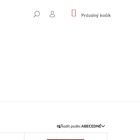
NÁKUPNÍ
HLEDAT
KOŠÍK
Prázdný košík
PŘIHLÁŠENÍ
Ř
Řadit podle:
ABECEDNĚ
SKYWARD ROUTES
A