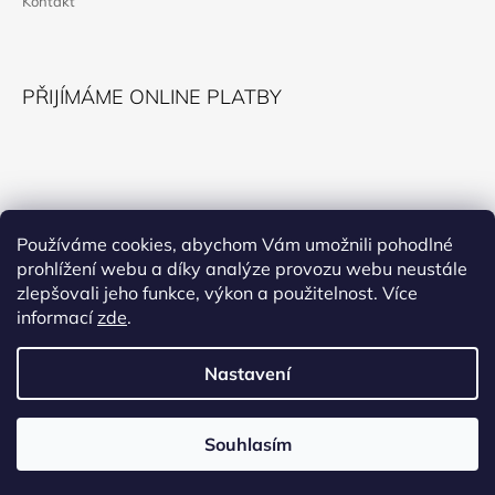
Kontakt
PŘIJÍMÁME ONLINE PLATBY
KONTAKT
Používáme cookies, abychom Vám umožnili pohodlné
prohlížení webu a díky analýze provozu webu neustále
horokupectvi@montana.cz
zlepšovali jeho funkce, výkon a použitelnost. Více
informací
zde
.
Nastavení
Facebook
Souhlasím
© 2026 Horokupectví. Všechna práva vyhrazena.
Vytvořil Shoptet