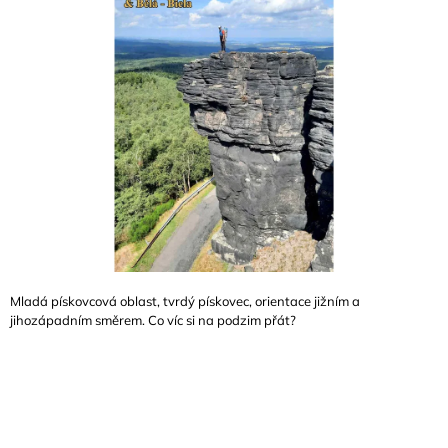
A
J
Í
T
?
HLEDAT
Mladá pískovcová oblast, tvrdý pískovec, orientace jižním a
D
jihozápadním směrem. Co víc si na podzim přát?
O
P
O
R
U
Č
U