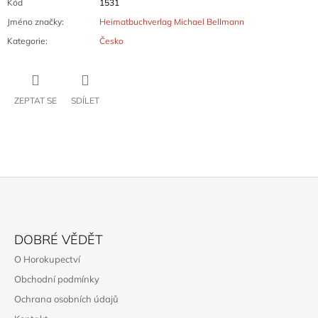
Kód
1531
Jméno značky
:
Heimatbuchverlag Michael Bellmann
Kategorie
:
Česko
ZEPTAT SE
SDÍLET
Z
Á
DOBRÉ VĚDĚT
P
O Horokupectví
A
Obchodní podmínky
T
Ochrana osobních údajů
Í