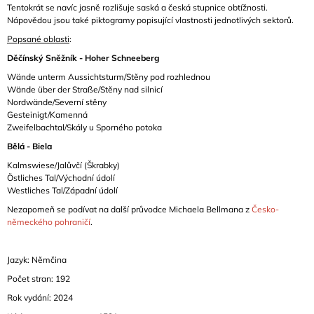
Tentokrát se navíc jasně rozlišuje saská a česká stupnice obtížnosti.
Nápovědou jsou také piktogramy popisující vlastnosti jednotlivých sektorů.
Popsané oblasti
:
Děčínský Sněžník - Hoher Schneeberg
Wände unterm Aussichtsturm/Stěny pod rozhlednou
Wände über der Straße/Stěny nad silnicí
Nordwände/Severní stěny
Gesteinigt/Kamenná
Zweifelbachtal/Skály u Sporného potoka
Bělá - Biela
Kalmswiese/Jalůvčí (Škrabky)
Östliches Tal/Východní údolí
Westliches Tal/Západní údolí
Nezapomeň se podívat na další průvodce Michaela Bellmana z
Česko-
německého pohraničí
.
Jazyk: Němčina
Počet stran: 192
Rok vydání: 2024