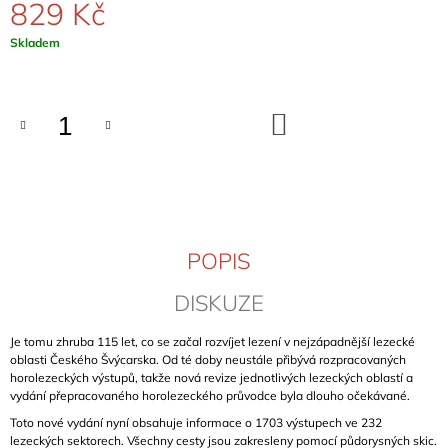
829 Kč
J
E
Měrná
Skladem
M
cena:
E
ADAMELLO
DO
KOŠÍKU
-
SKYWARD
ROUTES
(VOL.
2)
1
129
POPIS
Kč
DISKUZE
Je tomu zhruba 115 let, co se začal rozvíjet lezení v nejzápadnější lezecké
oblasti Českého Švýcarska. Od té doby neustále přibývá rozpracovaných
horolezeckých výstupů, takže nová revize jednotlivých lezeckých oblastí a
vydání přepracovaného horolezeckého průvodce byla dlouho očekávané.
Toto nové vydání nyní obsahuje informace o 1703 výstupech ve 232
lezeckých sektorech. Všechny cesty jsou zakresleny pomocí půdorysných skic.