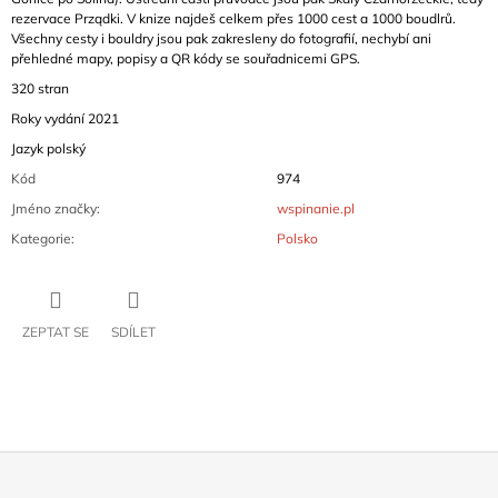
rezervace Prządki. V knize najdeš celkem přes 1000 cest a 1000 boudlrů.
Všechny cesty i bouldry jsou pak zakresleny do fotografií, nechybí ani
přehledné mapy, popisy a QR kódy se souřadnicemi GPS.
320 stran
Roky vydání 2021
Jazyk polský
Kód
974
Jméno značky
:
wspinanie.pl
Kategorie
:
Polsko
ZEPTAT SE
SDÍLET