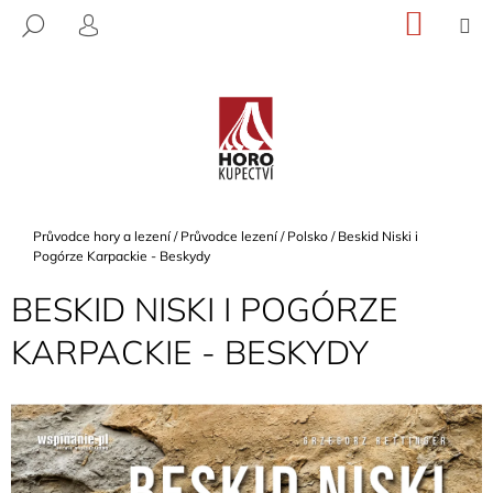
K
Přejít
NÁKU
M
HLEDAT
na
KOŠÍK
O
PŘIHLÁŠENÍ
ZPĚT
ZPĚT
obsah
Š
Í
C
K
O
P
O
T
Domů
Průvodce hory a lezení
/
Průvodce lezení
/
Polsko
/
Beskid Niski i
Ř
Pogórze Karpackie - Beskydy
E
BESKID NISKI I POGÓRZE
B
KARPACKIE - BESKYDY
U
J
E
T
E
N