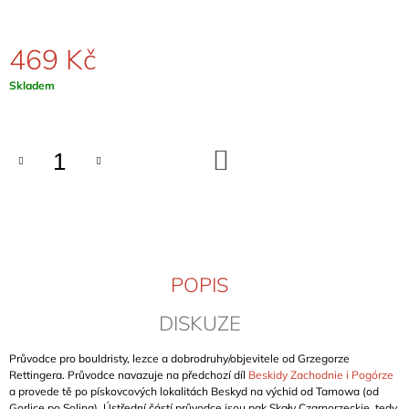
J
E
M
469 Kč
E
Měrná
Skladem
cena:
OSSOLA
ROCK
HOHE
WÄNDE
DO
KOŠÍKU
(BAND
1)
899
Kč
POPIS
DISKUZE
Průvodce pro bouldristy, lezce a dobrodruhy/objevitele od Grzegorze
Rettingera. Průvodce navazuje na předchozí díl
Beskidy Zachodnie i Pogórze
a provede tě po pískovcových lokalitách Beskyd na výchid od Tarnowa (od
Gorlice po Solina). Ústřední částí průvodce jsou pak Skały Czarnorzeckie, tedy