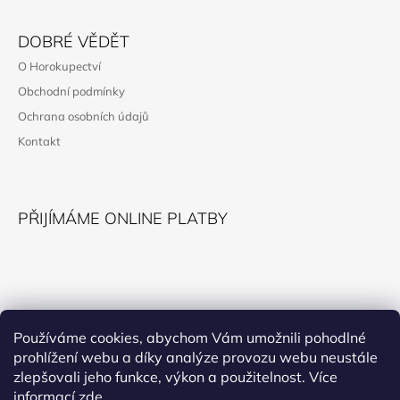
Z
Á
DOBRÉ VĚDĚT
P
O Horokupectví
A
Obchodní podmínky
T
Ochrana osobních údajů
Í
Kontakt
PŘIJÍMÁME ONLINE PLATBY
KONTAKT
Používáme cookies, abychom Vám umožnili pohodlné
prohlížení webu a díky analýze provozu webu neustále
horokupectvi@montana.cz
zlepšovali jeho funkce, výkon a použitelnost. Více
informací
zde
.