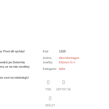
a. První díl vychází
Kód
1325
Jméno
Idea Montagna
ůvodců po Dolomity
značky
:
Edizioni S.r.l.
ájmu se na nás neváhej
Kategorie
:
Itálie
is cest na následující
TISK
ZEPTAT SE
SDÍLET