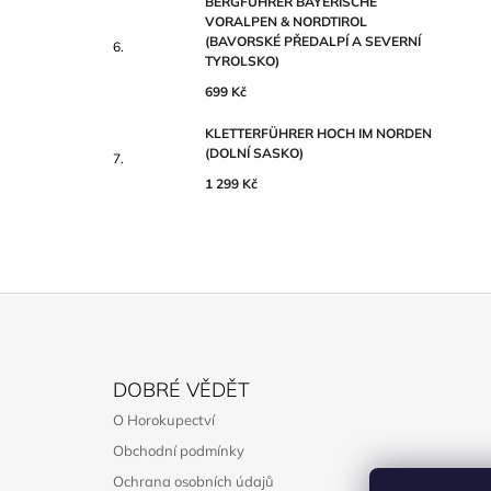
BERGFÜHRER BAYERISCHE
VORALPEN & NORDTIROL
(BAVORSKÉ PŘEDALPÍ A SEVERNÍ
TYROLSKO)
699 Kč
KLETTERFÜHRER HOCH IM NORDEN
(DOLNÍ SASKO)
1 299 Kč
Z
Á
DOBRÉ VĚDĚT
P
O Horokupectví
A
Obchodní podmínky
T
Ochrana osobních údajů