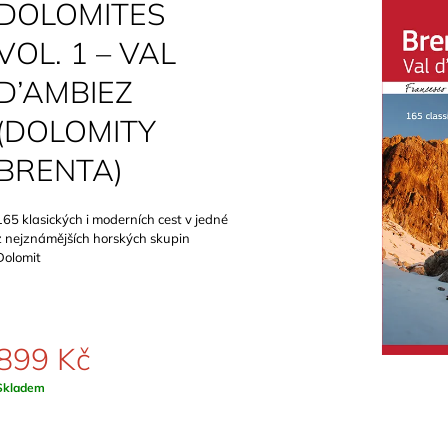
SCHWERTNER)
DOLOMITES
899 Kč
1 089 Kč
VOL. 1 – VAL
D’AMBIEZ
(DOLOMITY
BRENTA)
165 klasických i moderních cest v jedné
z nejznámějších horských skupin
Dolomit
899 Kč
Měrná
Skladem
ena: