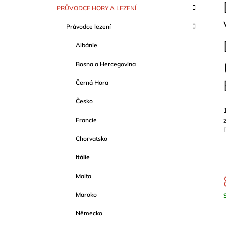
S
SCHWERTNER)
K
Přeskočit
PRŮVODCE HORY A LEZENÍ
T
A
kategorie
1 089 Kč
T
R
Průvodce lezení
E
A
G
Albánie
O
N
R
N
Bosna a Hercegovina
I
Í
E
Černá Hora
P
A
Česko
N
Francie
E
Chorvatsko
L
Itálie
Malta
Maroko
c
Německo