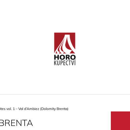
CO POTŘEBUJETE NAJÍT?
HLEDAT
DOPORUČUJEME
tes vol. 1 – Val d’Ambiez (Dolomity Brenta)
BRENTA
KLETTERFÜHRER FRANKENJURA
OSSOLA ROCK
BAND 2 (FRANKENJURA -
1)