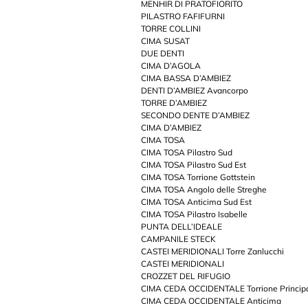
MENHIR DI PRATOFIORITO
PILASTRO FAFIFURNI
TORRE COLLINI
CIMA SUSAT
DUE DENTI
CIMA D’AGOLA
CIMA BASSA D’AMBIEZ
DENTI D’AMBIEZ Avancorpo
TORRE D’AMBIEZ
SECONDO DENTE D’AMBIEZ
CIMA D’AMBIEZ
CIMA TOSA
CIMA TOSA Pilastro Sud
CIMA TOSA Pilastro Sud Est
CIMA TOSA Torrione Gottstein
CIMA TOSA Angolo delle Streghe
CIMA TOSA Anticima Sud Est
CIMA TOSA Pilastro Isabelle
PUNTA DELL’IDEALE
CAMPANILE STECK
CASTEI MERIDIONALI Torre Zanlucchi
CASTEI MERIDIONALI
CROZZET DEL RIFUGIO
CIMA CEDA OCCIDENTALE Torrione Princip
CIMA CEDA OCCIDENTALE Anticima