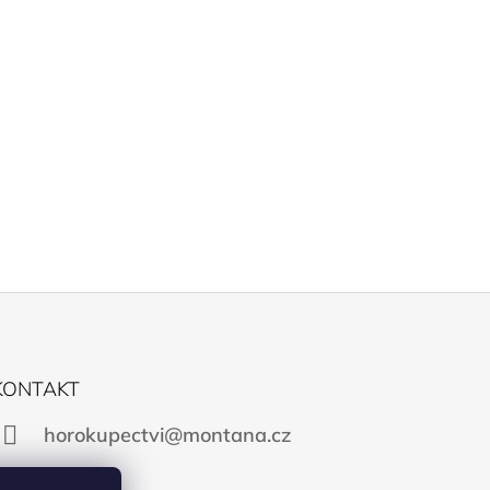
KONTAKT
horokupectvi@montana.cz