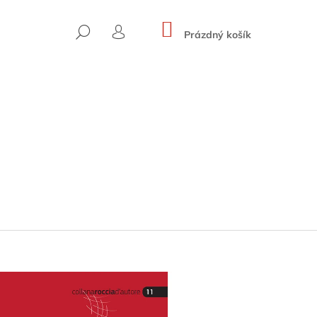
NÁKUPNÍ
HLEDAT
KOŠÍK
Prázdný košík
PŘIHLÁŠENÍ
 HOHE WÄNDE (BAND