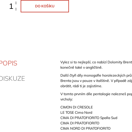
DO KOŠÍKU
POPIS
Vylez si to nejlepší, co nabízí Dolomity Brent
konečně také v angličtině.
Další čtyři díly monogafie horolezeckých pr
DISKUZE
Brenta jsou v pouze v italštině. V případě z
obrátit, rádi ti je zajistíme.
V tomto prvním díle pentalogie nalezneš pop
vrcholy:
CIMON DI CRESOLE
LE TOSE Cima Nord
CIMA DI PRATOFIORITO Spalla Sud
CIMA DI PRATOFIORITO
CIMA NORD DI PRATOFIORITO