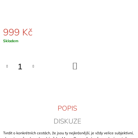
J
E
M
E
999 Kč
MORAVSKÉ
Měrná
Skladem
SKÁLY
cena:
III
-
JIŽNÍ
MORAVA
DO
KOŠÍKU
369
Kč
POPIS
DISKUZE
Tvrdit o konkrétních cestách, že jsou ty nejkrásnější, je vždy velice subjektivní,