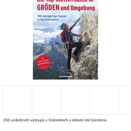
A
J
Í
T
?
HLEDAT
D
O
P
O
R
U
150 unikátních výstupů v Dolomitech v oblasti Val Gardena
Č
U