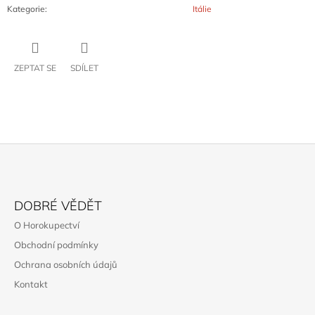
Kategorie
:
Itálie
ZEPTAT SE
SDÍLET
Z
Á
DOBRÉ VĚDĚT
P
O Horokupectví
A
Obchodní podmínky
T
Ochrana osobních údajů
Í
Kontakt