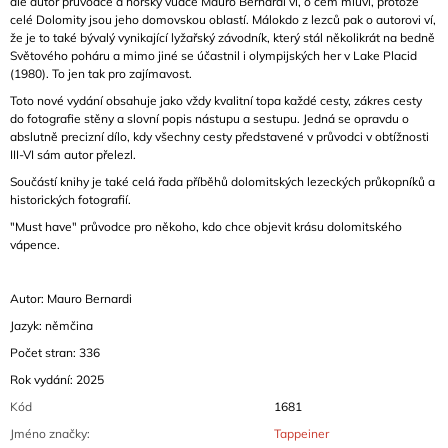
ale autor průvodce a horský vůdce Mauro Bernardi ví, o čem mluví, protože
celé Dolomity jsou jeho domovskou oblastí. Málokdo z lezců pak o autorovi ví,
že je to také bývalý vynikající lyžařský závodník, který stál několikrát na bedně
Světového poháru a mimo jiné se účastnil i olympijských her v Lake Placid
(1980). To jen tak pro zajímavost.
Toto nové vydání obsahuje jako vždy kvalitní topa každé cesty, zákres cesty
do fotografie stěny a slovní popis nástupu a sestupu. Jedná se opravdu o
abslutně precizní dílo, kdy všechny cesty představené v průvodci v obtížnosti
III-VI sám autor přelezl.
Součástí knihy je také celá řada příběhů dolomitských lezeckých průkopníků a
historických fotografií.
"Must have" průvodce pro někoho, kdo chce objevit krásu dolomitského
vápence.
Autor: Mauro Bernardi
Jazyk: němčina
Počet stran: 336
Rok vydání: 2025
Kód
1681
Jméno značky
:
Tappeiner