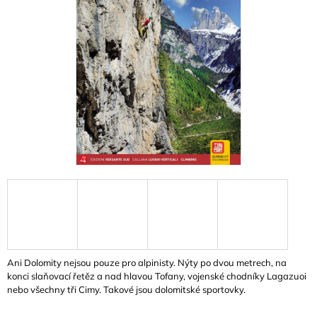
A
J
Í
T
?
HLEDAT
D
O
P
O
Ani Dolomity nejsou pouze pro alpinisty. Nýty po dvou metrech, na
R
konci slaňovací řetěz a nad hlavou Tofany, vojenské chodníky Lagazuoi
U
nebo všechny tři Cimy. Takové jsou dolomitské sportovky.
Č
U