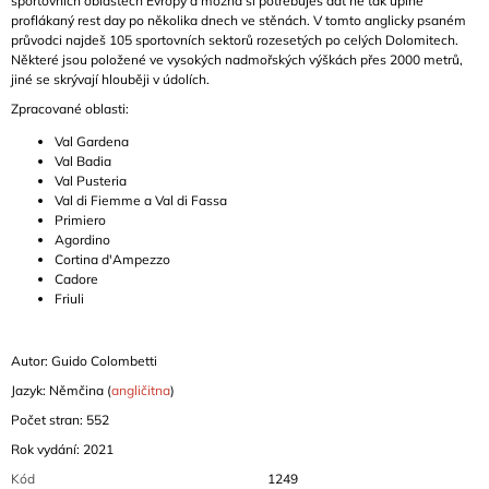
sportovních oblastech Evropy a možná si potřebuješ dát ne tak úplně
proflákaný rest day po několika dnech ve stěnách. V tomto anglicky psaném
průvodci najdeš 105 sportovních sektorů rozesetých po celých Dolomitech.
Některé jsou položené ve vysokých nadmořských výškách přes 2000 metrů,
jiné se skrývají hlouběji v údolích.
Zpracované oblasti:
Val Gardena
Val Badia
Val Pusteria
Val di Fiemme a Val di Fassa
Primiero
Agordino
Cortina d'Ampezzo
Cadore
Friuli
Autor: Guido Colombetti
Jazyk: Němčina (
angličitna
)
Počet stran: 552
Rok vydání: 2021
Kód
1249