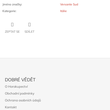
Jméno značky
:
Versante Sud
Kategorie
:
Itálie
ZEPTAT SE
SDÍLET
Z
Á
DOBRÉ VĚDĚT
P
O Horokupectví
A
Obchodní podmínky
T
Ochrana osobních údajů
Í
Kontakt