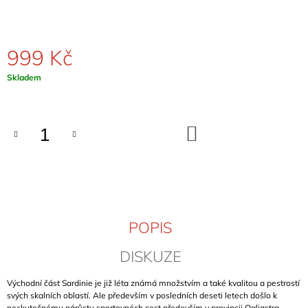
J
E
M
E
999 Kč
Měrná
Skladem
CLIMBING
cena:
IN
MANIKIA
2026
(EVIA,
DO
KOŠÍKU
ŘECKO)
949
Kč
POPIS
DISKUZE
Východní část Sardinie je již léta známá množstvím a také kvalitou a pestrostí
svých skalních oblastí. Ale především v posledních deseti letech došlo k
neskutečnému nárůstu sportovnéch cest především v provincii Ogliastra.