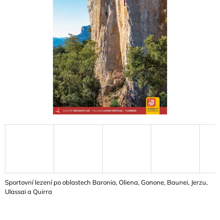
A
J
Í
T
?
HLEDAT
D
O
P
O
Sportovní lezení po oblastech Baronia, Oliena, Gonone, Baunei, Jerzu,
R
Ulassai a Quirra
U
Č
U