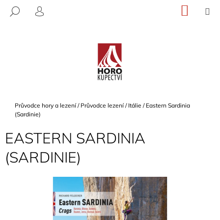
K
Přejít
NÁKU
M
HLEDAT
na
KOŠÍK
O
PŘIHLÁŠENÍ
ZPĚT
ZPĚT
obsah
Š
Í
C
K
O
P
O
T
Domů
Průvodce hory a lezení
/
Průvodce lezení
/
Itálie
/
Eastern Sardinia
Ř
(Sardinie)
E
EASTERN SARDINIA
B
(SARDINIE)
U
J
E
T
E
N