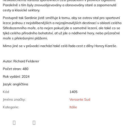
Paralelně s tím byly znovuobjevovány a obnovovány staré a zapomenuté
cesty a klasické sektory.
Postupně tak Sardinie jistě směřuje k tomu, aby se ostrov stal pro sportovní
lezce jednou z nejoblíbenějších a nejzajímavějších destinací v oblasti celého
Středozemního moře, a to nejen pokud jde o samotné lezení, ale také co se
týká celého přírodního bohatství, ať už jde o nádherné hory, nebo průzračné
moře s překrásnými plážemi.
Mimo jiné se v průvodci nachází také celá řada cest z dílny Honzy Kareše.
Autor: Richard Felderer
Počet stran: 480
Rok vydání: 2024
Jazyk: angličtina
Kód
1405
Jméno značky
:
Versante Sud
Kategorie
:
Itálie