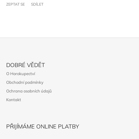
ZEPTAT SE
SDÍLET
Z
Á
DOBRÉ VĚDĚT
P
O Horokupectví
A
Obchodní podmínky
T
Ochrana osobních údajů
Í
Kontakt
PŘIJÍMÁME ONLINE PLATBY