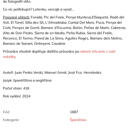
do fotografií stěn.
Co víc potřebuješ? Letenku, vercajk a vyraž...
Popsané oblasti:
Foradá, Pic del Frare, Penya Muntesa,ElSaquetó, Radó del
Xoli, El Túnel; Silla des Sit, L'Almadraba, Cantal Del Moro, Puca, Penya del
Corb, Penyes de Gorrit, Barranc d’Escurina, Bolón, Peñas de Marín, Cabreras,
Alto de Don Pedro, Sierra de en Medio, Peña Rubia, Sierra del Fraile,
Reconco, El Tormo, Pared de La Sima, Agulles Roges, Barranc dels Molins,
Barranc de Sanxet, Ontinyent, Caudete
Průvodce vhodně doplňuje dalšího průvodce po
oblasti Alicante z naší
nabídky
.
Autoři: Juan Pedro Verdú, Manuel Amat, José Fco. Hernández
Jazyk: španělština a angličtina
Počet stran: 416
Rok vydání: 2024
Kód
1687
Kategorie
:
Španělsko