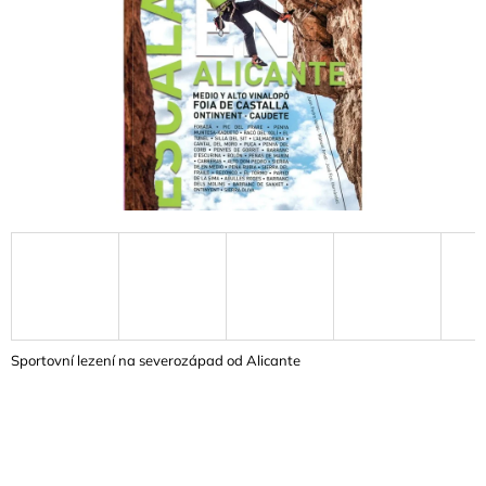
A
J
Í
T
?
HLEDAT
D
O
Sportovní lezení na severozápad od Alicante
P
O
R
U
Č
U