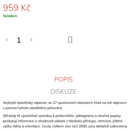
J
959 Kč
E
M
Měrná
Skladem
E
cena:
BOR
DO
BOULDERTOPO
KOŠÍKU
889
Kč
POPIS
DISKUZE
Nejlepší španělský vápenec
ve 27 sportovních oblastech
čeká na tvé objevení
s pomocí tohoto obsáhlého průvodce.
QR kódy tě spolehlivě zavedou k parkovištím, piktogramy a stručné popisy
poskytují informace o vhodnosti oblasti z hlediska přístupu, strmosti, jištění,
výšky stěny a orientace. Cesty, celkem více než 2000, jsou detailně zakresleny