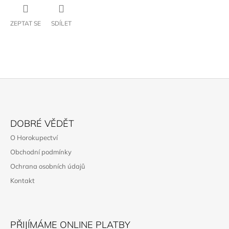
ZEPTAT SE
SDÍLET
Z
Á
DOBRÉ VĚDĚT
P
O Horokupectví
A
Obchodní podmínky
T
Ochrana osobních údajů
Í
Kontakt
PŘIJÍMÁME ONLINE PLATBY