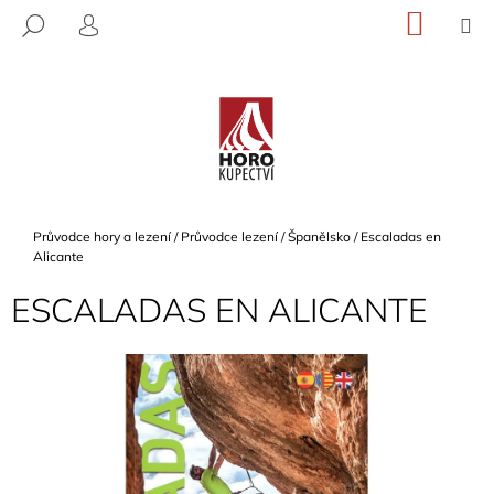
K
Přejít
NÁKU
M
HLEDAT
na
KOŠÍK
O
PŘIHLÁŠENÍ
ZPĚT
ZPĚT
obsah
Š
Í
C
K
O
P
O
T
Domů
Průvodce hory a lezení
/
Průvodce lezení
/
Španělsko
/
Escaladas en
Ř
Alicante
E
ESCALADAS EN ALICANTE
B
U
J
E
T
E
N