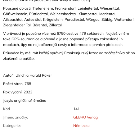
Popsané oblasti: Tiefenellern, Frankendorf, Leinleitertal, Wiesenttal,
Gößweinstein, Püttlachtal, Weihersbachtal, Klumpertal, Mariental,
Ailsbachtal, Aufseßtal, Krögelstein, Paradiestal, Würgau, Stübig, Wattendorf,
Ziegenfelder Tal, Bärental, Zillertal.
V průvodci je popsáno více než 6750 cest ve 479 sektorech. Najdeš v něm
také GPS-souřadnice a přesné a jasně popsané přístupy zakreslené i v
mapkách, tipy na nejoblíbenejší cesty a informace o prvních přelezech.
Průvodce by měl mít každý správný Frankenjurský lezec od začátečníka až po
zkušeného bušiče.
Autoři: Ulrich a Harald Röker
Počet stran: 768
Rok vydání: 2023
Jazyk: angličtina/němčina
Kód
1411
Jméno značky
:
GEBRO Verlag
Kategorie
:
Německo