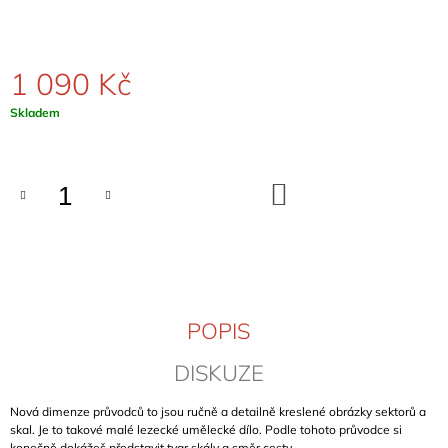
J
E
M
E
1 090 Kč
Měrná
Skladem
KELTENKALK
cena:
IV
1
190
DO
Kč
KOŠÍKU
POPIS
DISKUZE
Nová dimenze průvodců to jsou ručně a detailně kreslené obrázky sektorů a
skal. Je to takové malé lezecké umělecké dílo. Podle tohoto průvodce si
konečně dokážeš představit tvar skály a směr cesty.