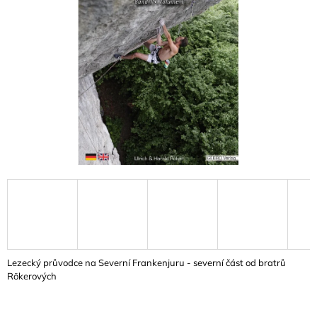
A
J
Í
T
?
HLEDAT
D
O
P
O
Lezecký průvodce na Severní Frankenjuru - severní část od bratrů
R
Rökerových
U
Č
U