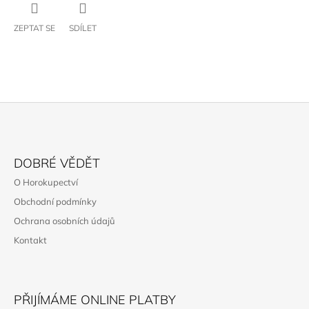
ZEPTAT SE
SDÍLET
Z
Á
DOBRÉ VĚDĚT
P
O Horokupectví
A
Obchodní podmínky
T
Ochrana osobních údajů
Í
Kontakt
PŘIJÍMÁME ONLINE PLATBY