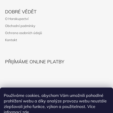
Z
Á
DOBRÉ VĚDĚT
P
O Horokupectví
A
Obchodní podmínky
T
Ochrana osobních údajů
Í
Kontakt
PŘIJÍMÁME ONLINE PLATBY
KONTAKT
Používáme cookies, abychom Vám umožnili pohodlné
prohlížení webu a díky analýze provozu webu neustále
horokupectvi@montana.cz
zlepšovali jeho funkce, výkon a použitelnost. Více
informací
zde
.