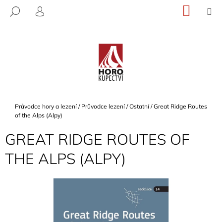
K
Přejít
NÁKU
M
HLEDAT
na
KOŠÍK
O
PŘIHLÁŠENÍ
ZPĚT
ZPĚT
obsah
Š
Í
C
K
O
P
O
T
Domů
Průvodce hory a lezení
/
Průvodce lezení
/
Ostatní
/
Great Ridge Routes
Ř
of the Alps (Alpy)
E
GREAT RIDGE ROUTES OF
B
THE ALPS (ALPY)
U
J
E
T
E
N