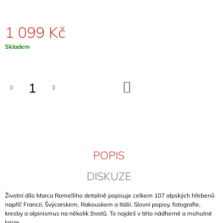
J
E
M
1 099 Kč
E
Měrná
Skladem
cena:
KLETTERFÜHRER
HOCH
IM
NORDEN
DO
KOŠÍKU
(DOLNÍ
SASKO)
1
299
Kč
POPIS
DISKUZE
Životní dílo Marca Romelliho detailně popisuje celkem 107 alpských hřebenů
napříč Francií, Švýcarskem, Rakouskem a Itálií. Slovní popisy, fotografie,
kresby a alpinismus na několik životů. To najdeš v této nádherné a mohutné
knize.