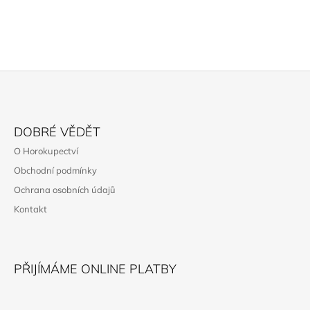
Z
Á
DOBRÉ VĚDĚT
P
O Horokupectví
A
Obchodní podmínky
T
Ochrana osobních údajů
Í
Kontakt
PŘIJÍMÁME ONLINE PLATBY