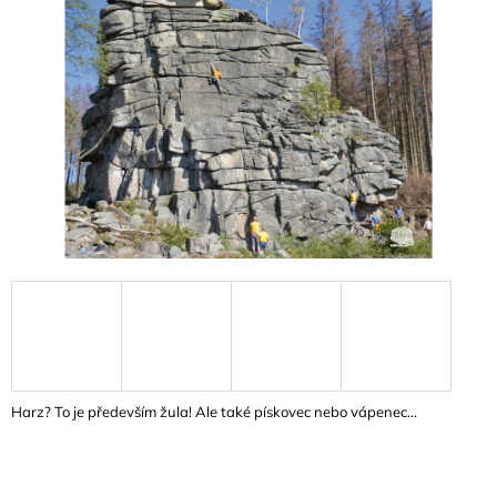
A
J
Í
T
?
HLEDAT
D
O
P
O
Harz? To je především žula! Ale také pískovec nebo vápenec...
R
U
Č
U