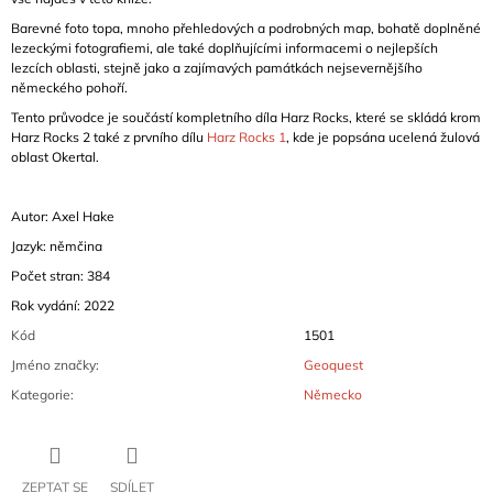
Barevné foto topa, mnoho přehledových a podrobných map, bohatě doplněné
lezeckými fotografiemi, ale také doplňujícími informacemi o nejlepších
lezcích oblasti, stejně jako a zajímavých památkách nejsevernějšího
německého pohoří.
Tento průvodce je součástí kompletního díla Harz Rocks, které se skládá krom
Harz Rocks 2 také z prvního dílu
Harz Rocks 1
, kde je popsána ucelená žulová
oblast Okertal.
Autor: Axel Hake
Jazyk: němčina
Počet stran: 384
Rok vydání: 2022
Kód
1501
Jméno značky
:
Geoquest
Kategorie
:
Německo
ZEPTAT SE
SDÍLET