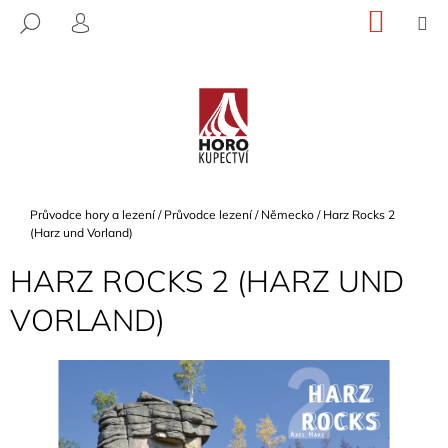
K
Přejít
NÁKU
M
HLEDAT
na
KOŠÍK
O
PŘIHLÁŠENÍ
ZPĚT
ZPĚT
obsah
Š
Í
C
K
O
P
O
T
Domů
Průvodce hory a lezení
/
Průvodce lezení
/
Německo
/
Harz Rocks 2
Ř
(Harz und Vorland)
E
HARZ ROCKS 2 (HARZ UND
B
VORLAND)
U
J
E
T
E
N