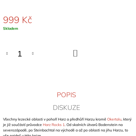
J
E
M
999 Kč
E
Měrná
Skladem
cena:
KLETTERFÜHRER
HOCH
IM
NORDEN
DO
KOŠÍKU
(DOLNÍ
SASKO)
1
299
Kč
POPIS
DISKUZE
Všechny lezecké oblasti v pohoří Harz a předhůří Harzu kromě
Okertalu
, který
je již součástí průvodce
Harz Rocks 1
. Od skalních útvarů Bodenstein na
severozápadě, po Steinbachtal na východě a až po oblasti na jihu Harzu, to
vše najdeš v této knize.