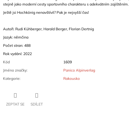
stejně jako moderní cesty sportovního charakteru s adekvátním zajištěním.
Ještě jsi Hochkönig nenavštívil? Pak je nejvyšší čas!
Autoři: Rudi Kühberger, Harald Berger, Florian Dertnig
Jazyk: němčina
Počet stran: 488
Rok vydání: 2022
Kód
1609
Jméno značky
:
Panico Alpinverlag
Kategorie
:
Rakousko
ZEPTAT SE
SDÍLET