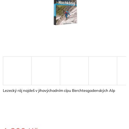
A
J
Í
T
?
HLEDAT
D
Lezecký ráj najdeš v jihovýchodním cípu Berchtesgadenských Alp
O
P
O
R
U
Č
U