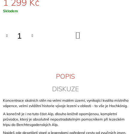
1 299 Kč
J
E
Měrná
Skladem
M
cena:
E
DO
KLETTERFÜHRER
KOŠÍKU
DONAUTAL
INKL.
ZOLLERNALB
(ÚDOLÍ
DUNAJE)
899
Kč
POPIS
DISKUZE
Koncentrace skalních stěn na velmi malém území, vynikající kvalita místního
vápence, velmi zvláštní historie vývoje lezení v oblasti - to vše je Hochkönig.
A konečně je i na tuto část Alp, dlouho knižně opomíjenou, kompletní
průvodce, který je absolutně nepostradatelným pomocníkem při lezeckém
tripu do Berchtesgadenských Alp.
Najdeš zde desetiletí staré a legendami opředené cesty od zvučných jmen,