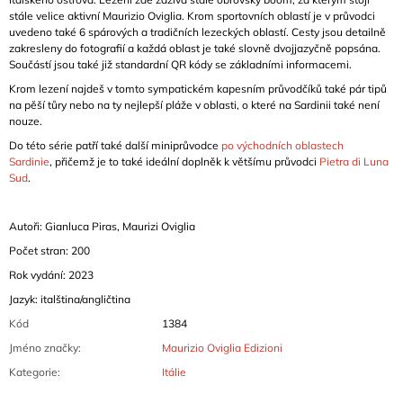
stále velice aktivní Maurizio Oviglia.
Krom sportovních oblastí je v průvodci
uvedeno také 6 spárových a tradičních lezeckých oblastí.
Cesty
jsou detailně
zakresleny do fotografií a každá oblast je také slovně dvojjazyčně popsána.
Součástí jsou také již standardní QR kódy se základními informacemi.
Krom lezení najdeš v tomto sympatickém kapesním průvodčíků také pár tipů
na pěší tůry nebo na ty nejlepší pláže v oblasti, o které na Sardinii také není
nouze.
Do této série patří také další miniprůvodce
po východních oblastech
Sardinie
, přičemž je to také ideální doplněk k většímu průvodci
Pietra di Luna
Sud
.
Autoři: Gianluca Piras, Maurizi Oviglia
Počet stran: 200
Rok vydání: 2023
Jazyk: italština/angličtina
Kód
1384
Jméno značky
:
Maurizio Oviglia Edizioni
Kategorie
:
Itálie