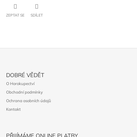
ZEPTAT SE
SDÍLET
Z
Á
DOBRÉ VĚDĚT
P
O Horokupectví
A
Obchodní podmínky
T
Ochrana osobních údajů
Í
Kontakt
PŘIJÍMÁME ONLINE PLATBY