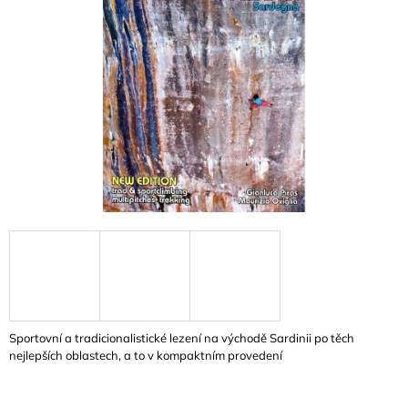
A
J
Í
T
?
HLEDAT
D
O
P
O
Sportovní a tradicionalistické lezení na východě Sardinii po těch
R
nejlepších oblastech, a to v kompaktním provedení
U
Č
U