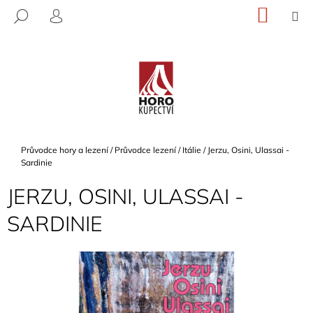
K
Přejít
NÁKU
M
HLEDAT
na
KOŠÍK
O
PŘIHLÁŠENÍ
ZPĚT
ZPĚT
obsah
Š
Í
C
K
O
P
O
T
Domů
Průvodce hory a lezení
/
Průvodce lezení
/
Itálie
/
Jerzu, Osini, Ulassai -
Ř
Sardinie
E
JERZU, OSINI, ULASSAI -
B
SARDINIE
U
J
E
T
E
N