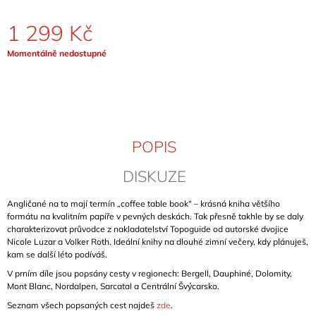
J
E
1 299 Kč
M
E
Měrná
Momentálně nedostupné
cena:
KLETTERFÜHRER
FRANKENJURA
BAND
1
(FRANKENJURA
POPIS
-
SCHWERTNER)
DISKUZE
1
089
Kč
Angličané na to mají termín „coffee table book“ – krásná kniha většího
formátu na kvalitním papíře v pevných deskách. Tak přesně takhle by se daly
charakterizovat průvodce z nakladatelství Topoguide od autorské dvojice
Nicole Luzar a Volker Roth. Ideální knihy na dlouhé zimní večery, kdy plánuješ,
kam se další léto podíváš.
V prním díle jsou popsány cesty v regionech: Bergell, Dauphiné, Dolomity,
Mont Blanc, Nordalpen, Sarcatal a Centrální Švýcarsko.
Seznam všech popsaných cest najdeš
zde
.