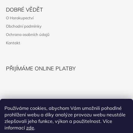
Á
DOBRÉ VĚDĚT
P
O Horokupectví
A
Obchodní podmínky
T
Ochrana osobních údajů
Í
Kontakt
PŘIJÍMÁME ONLINE PLATBY
KONTAKT
Používáme cookies, abychom Vám umožnili pohodlné
prohlížení webu a díky analýze provozu webu neustále
horokupectvi@montana.cz
zlepšovali jeho funkce, výkon a použitelnost. Více
informací
zde
.