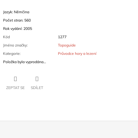
Jazyk: Němčina
Počet stran: 560
Rok vydání: 2005
Kód
1277
Jméno značky
:
Topoguide
Kategorie
:
Průvodce hory a lezení
Položka byla vyprodána…
ZEPTAT SE
SDÍLET
Z