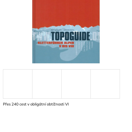
A
J
Í
T
?
HLEDAT
D
O
P
Přes 240 cest v obligátní obtížnosti VI
O
R
U
Č
U