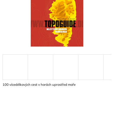
A
J
Í
T
?
HLEDAT
D
O
100 vícedélkových cest v horách uprostřed moře
P
O
R
U
Č
U