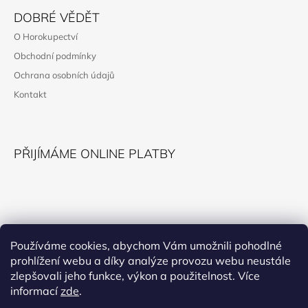
Á
DOBRÉ VĚDĚT
P
O Horokupectví
A
Obchodní podmínky
T
Ochrana osobních údajů
Í
Kontakt
PŘIJÍMÁME ONLINE PLATBY
KONTAKT
Používáme cookies, abychom Vám umožnili pohodlné
prohlížení webu a díky analýze provozu webu neustále
horokupectvi@montana.cz
zlepšovali jeho funkce, výkon a použitelnost. Více
informací
zde
.