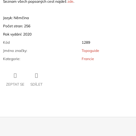
Seznam všech popsaných cest najdeš
zde
.
Jazyk: Němčina
Počet stran: 256
Rok vydání: 2020
Kód
1289
Jméno značky
:
Topoguide
Kategorie
:
Francie
ZEPTAT SE
SDÍLET
Z