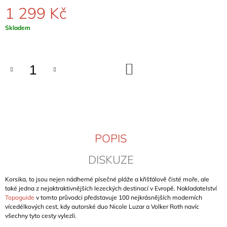
J
1 299 Kč
E
M
Měrná
Skladem
E
cena:
OSSOLA
DO
ROCK
KOŠÍKU
HOHE
WÄNDE
(BAND
1)
899
Kč
POPIS
DISKUZE
Korsika, to jsou nejen nádherné písečné pláže a křišťálově čisté moře, ale
také jedna z nejaktraktivnějších lezeckých destinací v Evropě. Nakladatelství
Topoguide
v tomto průvodci představuje 100 nejkrásnějších moderních
vícedélkových cest, kdy autorské duo Nicole Luzar a Volker Roth navíc
všechny tyto cesty vylezli.