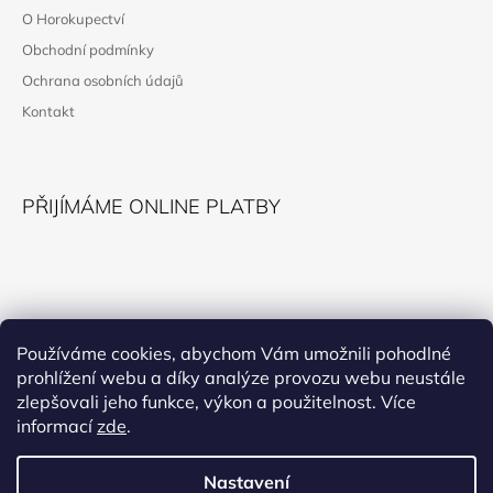
P
O Horokupectví
A
Obchodní podmínky
T
Ochrana osobních údajů
Í
Kontakt
PŘIJÍMÁME ONLINE PLATBY
KONTAKT
Používáme cookies, abychom Vám umožnili pohodlné
prohlížení webu a díky analýze provozu webu neustále
horokupectvi@montana.cz
zlepšovali jeho funkce, výkon a použitelnost. Více
informací
zde
.
Nastavení
Facebook