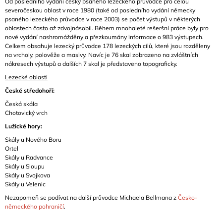
Od posledního vydání český psaného lezeckého průvodce pro celou
severočeskou oblast v roce 1980 (také od posledního vydání německy
psaného lezeckého průvodce v roce 2003) se počet výstupů v některých
oblastech často až zdvojnásobil. Během mnohaleté rešeršní práce byly pro
nové vydání nashromážděny a přezkoumány informace o 983 výstupech.
Celkem obsahuje lezecký průvodce 178 lezeckých cílů, které jsou rozděleny
na vrcholy, polověže a masivy. Navíc je 76 skal zobrazeno na zvláštních
nákresech výstupů a dalších 7 skal je představeno topograficky.
Lezecké oblasti
České středohoří:
Česká skála
Chotovický vrch
Lužické hory:
Skály u Nového Boru
Ortel
Skály u Radvance
Skály u Sloupu
Skály u Svojkova
Skály u Velenic
Nezapomeň se podívat na další průvodce Michaela Bellmana z
Česko-
německého pohraničí
.