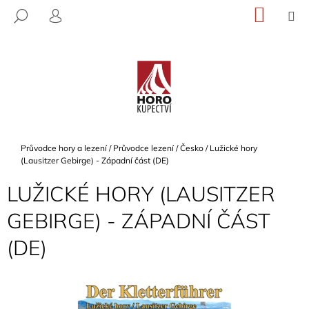
K
Přejít
NÁKU
M
HLEDAT
na
KOŠÍK
O
PŘIHLÁŠENÍ
ZPĚT
ZPĚT
obsah
Š
Í
C
K
O
P
O
T
Domů
Průvodce hory a lezení
/
Průvodce lezení
/
Česko
/
Lužické hory
Ř
(Lausitzer Gebirge) - Západní část (DE)
E
LUŽICKÉ HORY (LAUSITZER
B
GEBIRGE) - ZÁPADNÍ ČÁST
U
J
(DE)
E
T
E
N