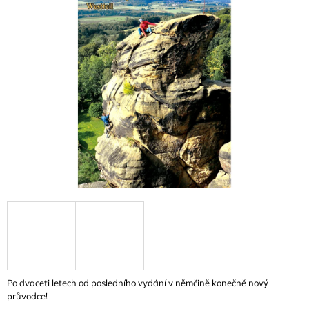
A
J
Í
T
?
HLEDAT
D
O
P
O
R
U
Po dvaceti letech od posledního vydání v němčině konečně nový
Č
průvodce!
U