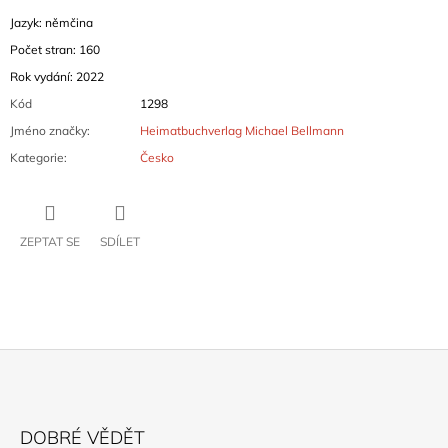
Jazyk: němčina
Počet stran: 160
Rok vydání: 2022
Kód
1298
Jméno značky
:
Heimatbuchverlag Michael Bellmann
Kategorie
:
Česko
ZEPTAT SE
SDÍLET
Z
Á
DOBRÉ VĚDĚT