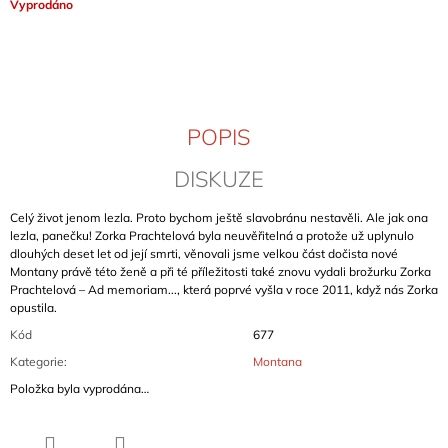
Měrná
Vyprodáno
J
cena:
E
M
E
ADAMELLO
POPIS
-
SKYWARD
ROUTES
DISKUZE
(VOL.
2)
Celý život jenom lezla. Proto bychom ještě slavobránu nestavěli. Ale jak ona
1
lezla, panečku! Zorka Prachtelová byla neuvěřitelná a protože už uplynulo
129
dlouhých deset let od její smrti, věnovali jsme velkou část dočista nové
Kč
Montany právě této ženě a při té příležitosti také znovu vydali brožurku Zorka
Prachtelová – Ad memoriam..., která poprvé vyšla v roce 2011, když nás Zorka
opustila.
Kód
677
Kategorie
:
Montana
Položka byla vyprodána…