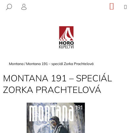
K
Přejít
NÁKU
M
HLEDAT
na
KOŠÍK
O
PŘIHLÁŠENÍ
ZPĚT
ZPĚT
obsah
Š
Í
C
K
O
P
O
T
Domů
Montana
/
Montana 191 – speciál Zorka Prachtelová
Ř
MONTANA 191 – SPECIÁL
E
B
ZORKA PRACHTELOVÁ
U
J
E
T
E
N