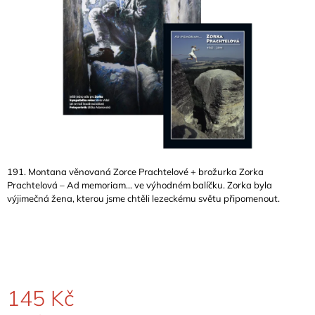
A
J
Í
T
?
HLEDAT
191. Montana věnovaná Zorce Prachtelové + brožurka Zorka
Prachtelová – Ad memoriam... ve výhodném balíčku. Zorka byla
výjimečná žena, kterou jsme chtěli lezeckému světu připomenout.
D
O
P
O
R
U
145 Kč
Č
U