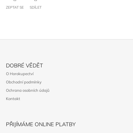
ZEPTAT SE
SDÍLET
Z
Á
DOBRÉ VĚDĚT
P
O Horokupectví
A
Obchodní podmínky
T
Ochrana osobních údajů
Í
Kontakt
PŘIJÍMÁME ONLINE PLATBY