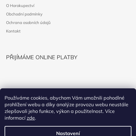
P
O Horokupectví
A
Obchodní podmínky
T
Ochrana osobních údajů
Í
Kontakt
PŘIJÍMÁME ONLINE PLATBY
KONTAKT
Používáme cookies, abychom Vám umožnili pohodlné
prohlížení webu a díky analýze provozu webu neustále
horokupectvi@montana.cz
zlepšovali jeho funkce, výkon a použitelnost. Více
informací
zde
.
Nastavení
Facebook