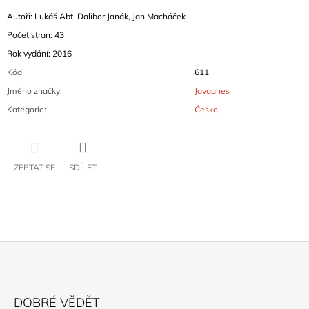
Autoři:
Lukáš Abt, Dalibor Janák, Jan Macháček
Počet stran: 43
Rok vydání: 2016
Kód
611
Jméno značky
:
Javaanes
Kategorie
:
Česko
ZEPTAT SE
SDÍLET
Z
Á
DOBRÉ VĚDĚT