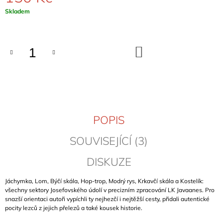
J
Měrná
Skladem
E
cena:
M
E
DO
KOŠÍKU
BERGFÜHRER
BAYERISCHE
VORALPEN
&
NORDTIROL
(BAVORSKÉ
PŘEDALPÍ
POPIS
A
SEVERNÍ
TYROLSKO)
SOUVISEJÍCÍ (3)
699
Kč
DISKUZE
Jáchymka, Lom, Býčí skála, Hop-trop, Modrý rys, Krkavčí skála a Kostelík:
všechny sektory Josefovského údolí v precizním zpracování LK Javaanes. Pro
snazší orientaci autoři vypíchli ty nejhezčí i nejtěžší cesty, přidali autentické
pocity lezců z jejich přelezů a také kousek historie.