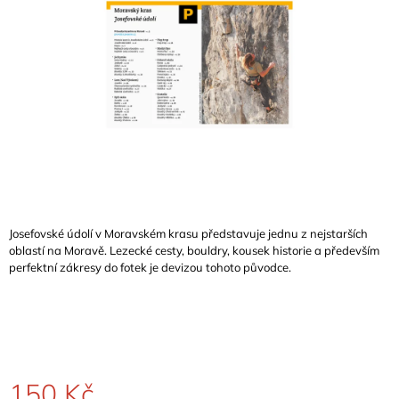
A
J
Í
T
?
HLEDAT
Josefovské údolí v Moravském krasu představuje
jednu z nejstarších
oblastí na Moravě. Lezecké cesty, bouldry, kousek historie a především
perfektní zákresy do fotek je devizou tohoto původce.
D
O
P
O
R
U
Č
150 Kč
U