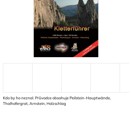
A
J
Í
T
?
HLEDAT
D
O
Kdo by ho neznal. Průvodce obsahuje Peilstein-Hauptwände,
P
Thalhofergrat, Arnstein, Holzschlag
O
R
U
Č
U