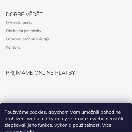
Z
Á
DOBRÉ VĚDĚT
P
O Horokupectví
A
Obchodní podmínky
T
Ochrana osobních údajů
Í
Kontakt
PŘIJÍMÁME ONLINE PLATBY
KONTAKT
Používáme cookies, abychom Vám umožnili pohodlné
prohlížení webu a díky analýze provozu webu neustále
horokupectvi@montana.cz
zlepšovali jeho funkce, výkon a použitelnost. Více
informací
zde
.