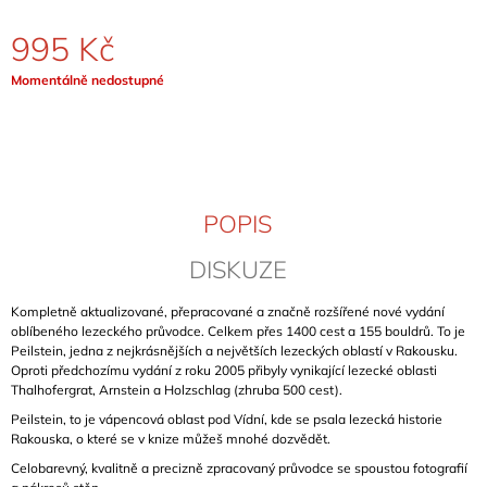
J
E
995 Kč
M
E
Měrná
Momentálně nedostupné
cena:
BERGFÜHRER
BAYERISCHE
VORALPEN
&
NORDTIROL
POPIS
(BAVORSKÉ
PŘEDALPÍ
A
DISKUZE
SEVERNÍ
TYROLSKO)
Kompletně aktualizované, přepracované a značně rozšířené nové vydání
699
oblíbeného lezeckého průvodce. Celkem přes 1400 cest a 155 bouldrů. To je
Kč
Peilstein, jedna z nejkrásnějších a největších lezeckých oblastí v Rakousku.
Oproti předchozímu vydání z roku 2005 přibyly vynikající lezecké oblasti
Thalhofergrat, Arnstein a Holzschlag (zhruba 500 cest).
Peilstein, to je vápencová oblast pod Vídní, kde se psala lezecká historie
Rakouska, o které se v knize můžeš mnohé dozvědět.
Celobarevný, kvalitně a precizně zpracovaný průvodce se spoustou fotografií