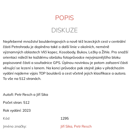
J
E
M
POPIS
E
DISKUZE
CLIMBING
IN
Nepřeberné množství boulderingových a nově též lezeckých cest v centrální
MANIKIA
části Petrohradu je doplněno také o další linie v okolních, neméně
2026
významných oblastech Vlčí kopec, Kosobody, Bukov, Ležky a Žihle. Pro snažší
(EVIA,
orientaci náleží ke každému obrázku fotoprůvodce nejvýraznějšího bloku
ŘECKO)
popisované části a souřadnice GPS. Úplnou novinkou je potom zařazení části
949
věnující se lezení s lanem. Na konci průvodce pak stejně jako v předchozím
Kč
vydání najdeme výpis TOP boulderů a cest včetně jejich klasifikace a autora.
To vše na 512 stranách.
Autoři:
Petr Resch a Jiří Sika
Počet stran: 512
Rok vydání: 2023
Kód
1295
Jméno značky
:
Jiří Sika, Petr Resch