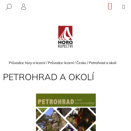
K
Přejít
NÁKU
M
HLEDAT
na
KOŠÍK
O
PŘIHLÁŠENÍ
ZPĚT
ZPĚT
obsah
Š
Í
C
K
O
P
O
T
Domů
Průvodce hory a lezení
/
Průvodce lezení
/
Česko
/
Petrohrad a okolí
Ř
PETROHRAD A OKOLÍ
E
B
U
J
E
T
E
N