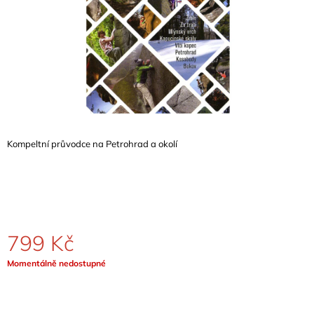
A
J
Í
T
?
Kompeltní průvodce na Petrohrad a okolí
HLEDAT
D
O
799 Kč
P
O
Měrná
Momentálně nedostupné
R
cena:
U
Č
U