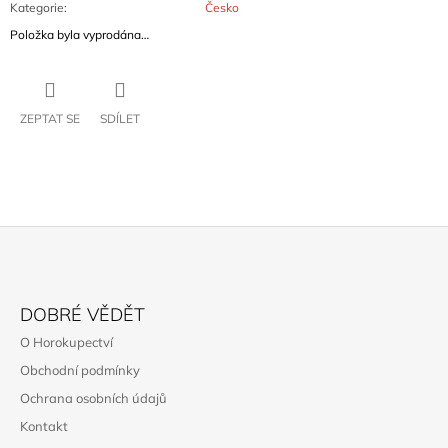
Kategorie
:
Česko
Položka byla vyprodána…
ZEPTAT SE
SDÍLET
Z
Á
DOBRÉ VĚDĚT
P
O Horokupectví
A
Obchodní podmínky
T
Ochrana osobních údajů
Í
Kontakt