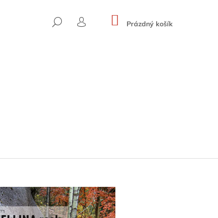
NÁKUPNÍ
HLEDAT
KOŠÍK
Prázdný košík
PŘIHLÁŠENÍ
 HOHE WÄNDE (BAND