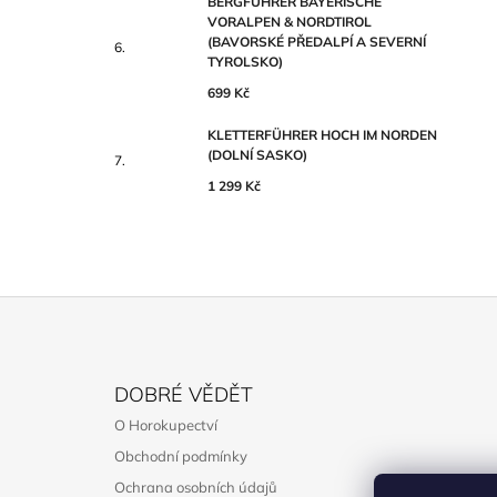
BERGFÜHRER BAYERISCHE
VORALPEN & NORDTIROL
(BAVORSKÉ PŘEDALPÍ A SEVERNÍ
TYROLSKO)
699 Kč
KLETTERFÜHRER HOCH IM NORDEN
(DOLNÍ SASKO)
1 299 Kč
Z
Á
DOBRÉ VĚDĚT
P
O Horokupectví
A
Obchodní podmínky
T
Ochrana osobních údajů