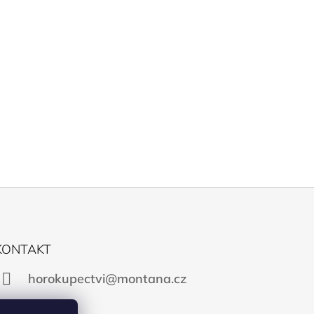
KONTAKT
horokupectvi@montana.cz