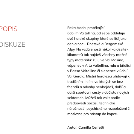
POPIS
Řeka Adda, protékající
údolím Valtellina, od sebe odděluje
dvě horské skupiny, které se liší jako
DISKUZE
den a noc – Rhétské a Bergamské
Alpy. Na vzdálenosti několika desítek
kilometrů tak najdeš všechny možné
typy materiálu: žulu ve Val Masino,
vápenec v Alta Valtellina, rulu a břidlici
v Bassa Valtellina či slepence v údolí
Val Gerola. Místní horolezci přidávají k
tradičním liniím, ve kterých se bez
friendů a odvahy neobejdeš, další a
další sportovní cesty v dočista nových
sektorech. Můžeš tak volit podle
předpovědi počasí, technické
náročnosti, psychického rozpoložení či
motivace pro nástup do kopce.
Autor: Camilla Cerretti