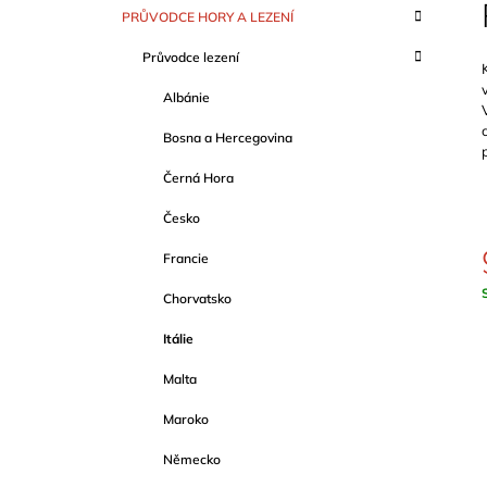
S
SCHWERTNER)
K
Přeskočit
PRŮVODCE HORY A LEZENÍ
T
A
kategorie
1 089 Kč
T
R
Průvodce lezení
E
A
G
Albánie
O
N
R
N
Bosna a Hercegovina
I
Í
E
Černá Hora
P
A
Česko
N
Francie
E
Chorvatsko
L
c
Itálie
Malta
Maroko
Německo