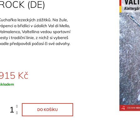
SCHWERTNER)
ROCK (DE)
899 Kč
1 089 Kč
Kuchařka lezeckých zážitků. Na žule,
vápenci a břidlici v údolích Val di Mello,
Valmalenco, Valtellina vedou sportovní
cesty i tradiční linie, z nichž si vybereš
podle předpovědi počasí či své odvahy.
915 Kč
Měrná
Skladem
ena:
DO KOŠÍKU