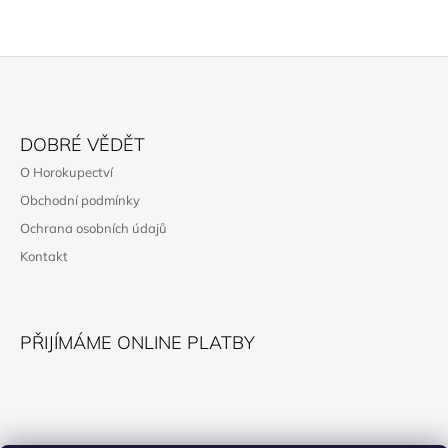
Z
Á
DOBRÉ VĚDĚT
P
O Horokupectví
A
Obchodní podmínky
T
Ochrana osobních údajů
Í
Kontakt
PŘIJÍMÁME ONLINE PLATBY