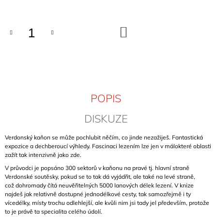
cena:
J
E
M
DO
E
KOŠÍKU
OSSOLA
ROCK
HOHE
WÄNDE
(BAND
POPIS
1)
899
DISKUZE
Kč
Verdonský kaňon se může pochlubit něčím, co jinde nezažiješ. Fantastická
expozice a dechberoucí výhledy.
Fascinaci lezením lze jen v málokteré oblasti
zažít tak intenzivně jako zde.
V průvodci je popsáno 300 sektorů v kaňonu na pravé
tj. hlavní straně
Verdonské soutěsky, pokud se to tak dá vyjádřit, ale také na levé straně,
což
dohromady
čítá neuvěřitelných 5000 lanových délek lezení.
V knize
najdeš jak relativně dostupné jednodélkové cesty, tak samozřejmě i ty
vícedélky, místy trochu odlehlejší, ale kvůli nim jsi tady jel především, protože
to je právě ta specialita celého údolí.