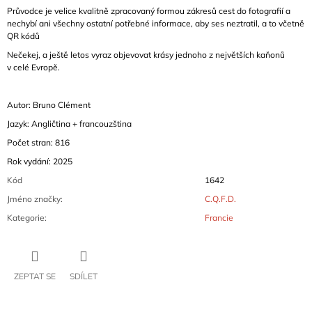
Průvodce je velice kvalitně zpracovaný formou zákresů cest do fotografií a
nechybí ani všechny ostatní potřebné informace, aby ses neztratil, a to včetně
QR kódů
Nečekej, a ještě letos vyraz objevovat krásy jednoho z největších kaňonů
v celé Evropě.
Autor: Bruno Clément
Jazyk: Angličtina + francouzština
Počet stran: 816
Rok vydání: 2025
Kód
1642
Jméno značky
:
C.Q.F.D.
Kategorie
:
Francie
ZEPTAT SE
SDÍLET