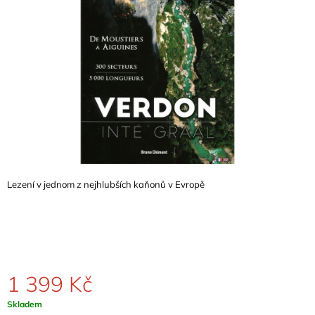
A
J
Í
T
?
HLEDAT
Lezení v jednom z nejhlubších kaňonů v Evropě
D
O
P
O
R
1 399 Kč
U
Č
Měrná
Skladem
U