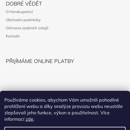
Á
DOBRÉ VĚDĚT
P
O Horokupectví
A
Obchodní podmínky
T
Ochrana osobních údajů
Í
Kontakt
PŘIJÍMÁME ONLINE PLATBY
KONTAKT
Používáme cookies, abychom Vám umožnili pohodlné
prohlížení webu a díky analýze provozu webu neustále
horokupectvi@montana.cz
zlepšovali jeho funkce, výkon a použitelnost. Více
informací
zde
.