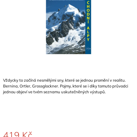
A
J
Í
T
?
HLEDAT
Vždycky to začíná nesmělými sny, které se jednou promění v realitu.
Bernina, Ortler, Grossglockner. Pojmy, které se i díky tomuto průvodci
jednou objeví ve tvém seznamu uskutečněných výstupů.
D
O
P
O
R
U
Č
419 Kč
U