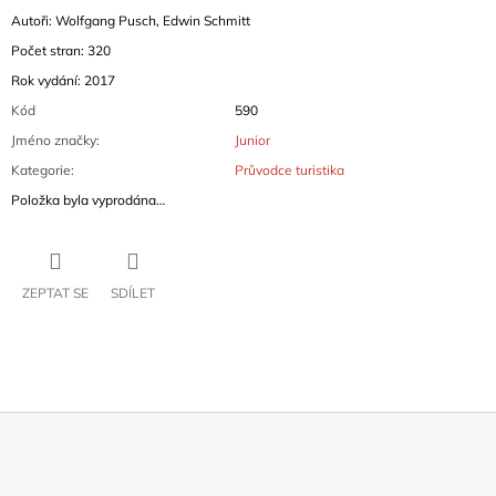
Autoři: Wolfgang Pusch, Edwin Schmitt
Počet stran: 320
Rok vydání: 2017
Kód
590
Jméno značky
:
Junior
Kategorie
:
Průvodce turistika
Položka byla vyprodána…
ZEPTAT SE
SDÍLET
Z