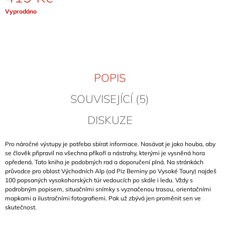
J
Měrná
Vyprodáno
E
cena:
M
E
BERGFÜHRER
BAYERISCHE
POPIS
VORALPEN
&
NORDTIROL
SOUVISEJÍCÍ (5)
(BAVORSKÉ
PŘEDALPÍ
DISKUZE
A
SEVERNÍ
TYROLSKO)
Pro náročné výstupy je potřeba sbírat informace. Nasávat je jako houba, aby
699
se člověk připravil na všechna příkoří a nástrahy, kterými je vysněná hora
Kč
opředená. Tato kniha je podobných rad a doporučení plná. Na stránkách
průvodce pro oblast Východních Alp (od Piz Berniny po Vysoké Taury) najdeš
100 popsaných vysokohorských túr vedoucích po skále i ledu. Vždy s
podrobným popisem, situačními snímky s vyznačenou trasou, orientačními
mapkami a ilustračními fotografiemi. Pak už zbývá jen proměnit sen ve
skutečnost.