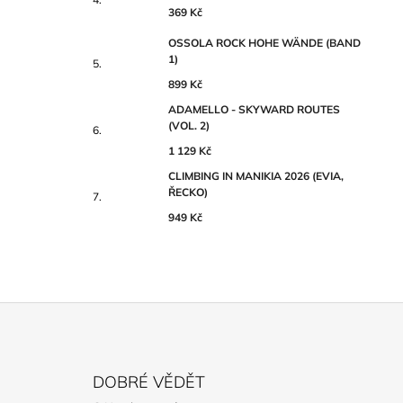
369 Kč
OSSOLA ROCK HOHE WÄNDE (BAND
1)
899 Kč
ADAMELLO - SKYWARD ROUTES
(VOL. 2)
1 129 Kč
CLIMBING IN MANIKIA 2026 (EVIA,
ŘECKO)
949 Kč
Z
Á
DOBRÉ VĚDĚT
P