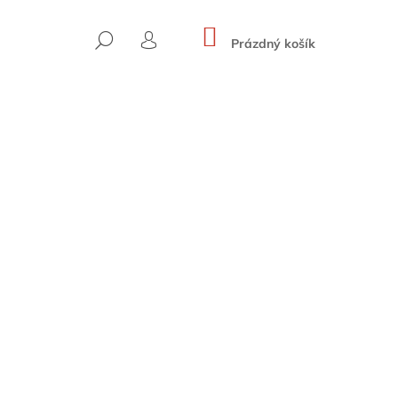
NÁKUPNÍ
HLEDAT
KOŠÍK
Prázdný košík
PŘIHLÁŠENÍ