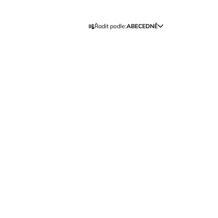
Ř
Řadit podle:
ABECEDNĚ
A
Z
E
N
Í
P
R
O
D
U
K
T
Ů