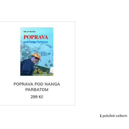
799 Kč
V
Ý
P
S
P
R
O
D
POPRAVA POD NANGA
PARBATOM
U
299 Kč
K
T
Ů
1
položek celkem
O
V