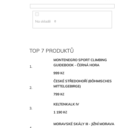
Na skladě
0
TOP 7 PRODUKTŮ
MONTENEGRO SPORT CLIMBING
GUIDEBOOK - ČERNÁ HORA
999 Kč
ČESKÉ STŘEDOHOŘÍ (BÖHMISCHES
MITTELGEBIRGE)
799 Kč
KELTENKALK IV
1 190 Kč
MORAVSKÉ SKÁLY III - JIŽNÍ MORAVA