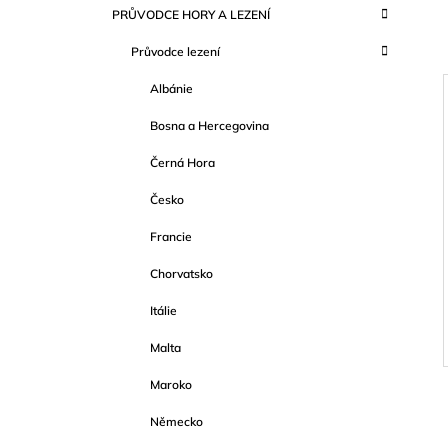
K
Přeskočit
999 Kč
PRŮVODCE HORY A LEZENÍ
T
A
kategorie
T
R
Průvodce lezení
E
A
G
Albánie
O
N
R
N
Bosna a Hercegovina
I
Í
E
I
Černá Hora
P
A
Česko
N
Francie
E
Chorvatsko
L
Itálie
Malta
Maroko
Německo