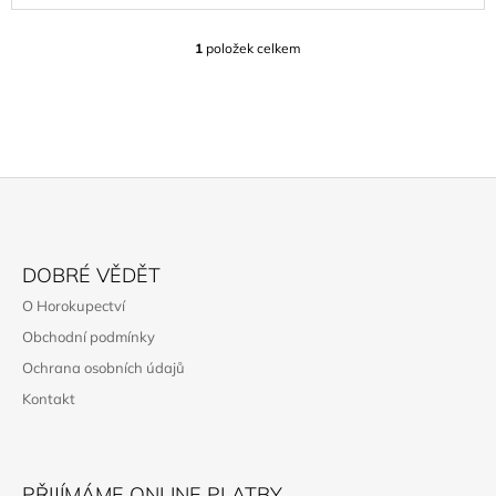
J
E
1
položek celkem
O
M
V
E
L
Á
OSSOLA
D
ROCK
A
HOHE
C
WÄNDE
Í
(BAND
P
1)
Z
R
899
Á
V
DOBRÉ VĚDĚT
Kč
K
P
O Horokupectví
Y
A
V
Obchodní podmínky
T
Ý
Ochrana osobních údajů
P
Í
I
Kontakt
S
U
PŘIJÍMÁME ONLINE PLATBY