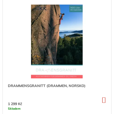
V
Z
A
Ý
E
J
P
N
Í
I
Í
T
S
P
?
P
R
R
O
O
D
D
U
HLEDAT
U
K
K
T
T
Ů
D
Ů
O
DRAMMENSGRANITT (DRAMMEN, NORSKO)
P
O
R
DO
KO
U
1 299 Kč
Č
Skladem
U