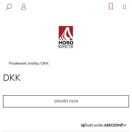
K
Přejít
NÁKU
M
HLEDAT
na
KOŠÍK
O
PŘIHLÁŠENÍ
ZPĚT
ZPĚT
obsah
Š
Í
C
K
O
P
O
T
Domů
Prodávané značky
/
DKK
Ř
DKK
E
B
U
J
OTEVŘÍT FILTR
E
T
Ř
E
Řadit podle:
ABECEDNĚ
A
N