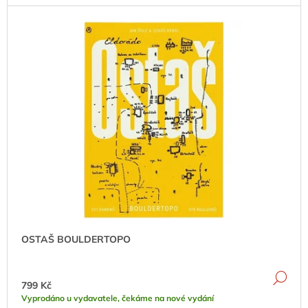
J
E
M
E
KELTENKALK
IV
1
190
Kč
OSTAŠ BOULDERTOPO
DE
799 Kč
Vyprodáno u vydavatele, čekáme na nové vydání