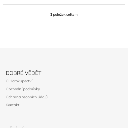
2
položek celkem
O
V
L
Á
D
A
C
Í
P
Z
R
Á
V
DOBRÉ VĚDĚT
K
P
O Horokupectví
Y
A
V
Obchodní podmínky
T
Ý
Ochrana osobních údajů
P
Í
I
Kontakt
S
U