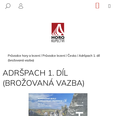
K
Přejít
NÁKU
M
HLEDAT
na
KOŠÍK
O
PŘIHLÁŠENÍ
ZPĚT
ZPĚT
obsah
Š
Í
C
K
O
P
O
T
Domů
Průvodce hory a lezení
/
Průvodce lezení
/
Česko
/
Adršpach 1. díl
Ř
(brožovaná vazba)
E
ADRŠPACH 1. DÍL
B
(BROŽOVANÁ VAZBA)
U
J
E
T
E
N