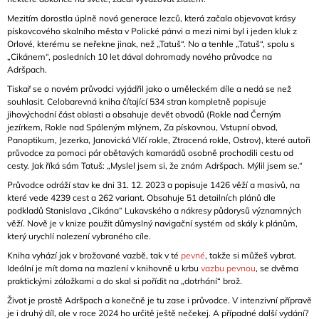
Mezitím dorostla úplně nová generace lezců, která začala objevovat krásy
pískovcového skalního města v Polické pánvi a mezi nimi byl i jeden kluk z
Orlové, kterému se neřekne jinak, než „Tatuš“. No a tenhle „Tatuš“, spolu s
„Cikánem“, posledních 10 let dával dohromady nového průvodce na
Adršpach.
Tiskař se o novém průvodci vyjádřil jako o uměleckém díle a nedá se než
souhlasit. Celobarevná kniha čítající 534 stran kompletně popisuje
jihovýchodní část oblasti a obsahuje devět obvodů (Rokle nad Černým
jezírkem, Rokle nad Spáleným mlýnem, Za pískovnou, Vstupní obvod,
Panoptikum, Jezerka, Janovická Vlčí rokle, Ztracená rokle, Ostrov), které autoři
průvodce za pomoci pár obětavých kamarádů osobně prochodili cestu od
cesty. Jak říká sám Tatuš: „Myslel jsem si, že znám Adršpach. Mýlil jsem se.“
Průvodce odráží stav ke dni 31. 12. 2023 a popisuje 1426 věží a masivů, na
které vede 4239 cest a 262 variant. Obsahuje 51 detailních plánů dle
podkladů Stanislava „Cikána“ Lukavského a nákresy půdorysů významných
věží. Nově je v knize použit důmyslný navigační systém od skály k plánům,
který urychlí nalezení vybraného cíle.
Kniha vyhází jak v brožované vazbě, tak v té
pevné
, takže si můžeš vybrat.
Ideální je mít doma na mazlení v knihovně u krbu
vazbu pevnou
, se dvěma
praktickými záložkami a do skal si pořídit na „dotrhání“ brož.
Život je prostě Adršpach a konečně je tu zase i průvodce. V intenzivní přípravě
je i druhý díl, ale v roce 2024 ho určitě ještě nečekej. A případné další vydání?