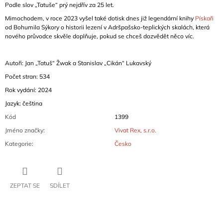
Podle slov „Tatuše“ prý nejdřív za 25 let.
Mimochodem, v roce 2023 vyšel také dotisk dnes již legendární knihy
Pískaři
od Bohumila Sýkory o historii lezení v Adršpašsko-teplických skalách, která
nového průvodce skvěle doplňuje, pokud se chceš dozvědět něco víc.
Autoři: Jan „Tatuš“ Žwak a Stanislav „Cikán“ Lukavský
Počet stran: 534
Rok vydání: 2024
Jazyk: čeština
Kód
1399
Jméno značky
:
Vivat Rex, s.r.o.
Kategorie
:
Česko
ZEPTAT SE
SDÍLET