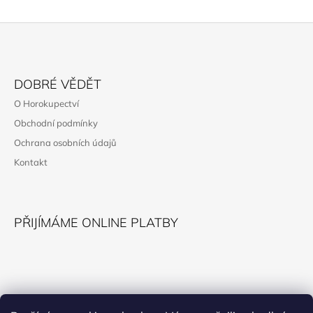
Z
Á
DOBRÉ VĚDĚT
P
O Horokupectví
A
Obchodní podmínky
T
Ochrana osobních údajů
Í
Kontakt
PŘIJÍMÁME ONLINE PLATBY
KONTAKT