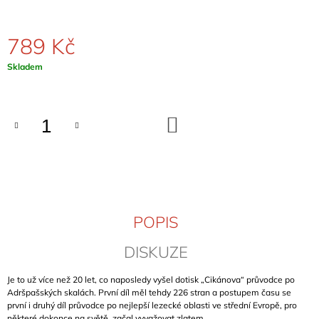
J
E
M
789 Kč
E
Měrná
Skladem
cena:
OSSOLA
ROCK
HOHE
WÄNDE
DO
KOŠÍKU
(BAND
1)
899
Kč
POPIS
DISKUZE
Je to už více než 20 let, co naposledy vyšel dotisk „Cikánova“ průvodce po
Adršpašských skalách. První díl měl tehdy 226 stran a postupem času se
první i druhý díl průvodce po nejlepší lezecké oblasti ve střední Evropě, pro
některé dokonce na světě, začal vyvažovat zlatem.