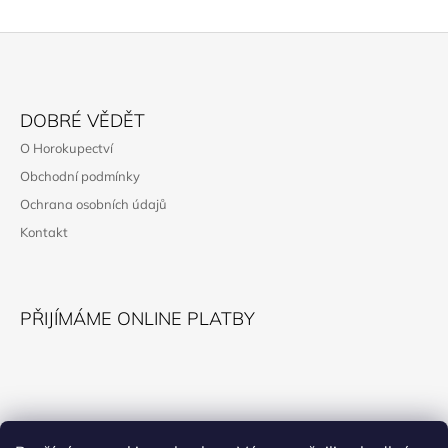
Z
Á
DOBRÉ VĚDĚT
P
O Horokupectví
A
Obchodní podmínky
T
Ochrana osobních údajů
Í
Kontakt
PŘIJÍMÁME ONLINE PLATBY
KONTAKT