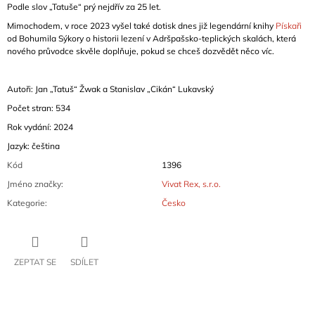
Podle slov „Tatuše“ prý nejdřív za 25 let.
Mimochodem, v roce 2023 vyšel také dotisk dnes již legendární knihy
Pískaři
od Bohumila Sýkory o historii lezení v Adršpašsko-teplických skalách, která
nového průvodce skvěle doplňuje, pokud se chceš dozvědět něco víc.
Autoři: Jan „Tatuš“ Žwak a Stanislav „Cikán“ Lukavský
Počet stran: 534
Rok vydání: 2024
Jazyk: čeština
Kód
1396
Jméno značky
:
Vivat Rex, s.r.o.
Kategorie
:
Česko
ZEPTAT SE
SDÍLET