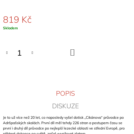
J
E
M
819 Kč
E
Měrná
Skladem
cena:
KLETTERFÜHRER
FRANKENJURA
BAND
1
DO
KOŠÍKU
(FRANKENJURA
-
SCHWERTNER)
1
089
Kč
POPIS
DISKUZE
Je to už více než 20 let, co naposledy vyšel dotisk „Cikánova“ průvodce po
Adršpašských skalách. První díl měl tehdy 226 stran a postupem času se
první i druhý díl průvodce po nejlepší lezecké oblasti ve střední Evropě, pro
některé dokonce na světě, začal vyvažovat zlatem.