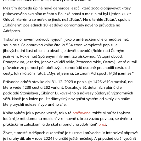
Mezitím dorostla úplně nová generace lezců, která začala objevovat krásy
pískovcového skalního města v Polické pánvi a mezi nimi byl i jeden kluk z
Orlové, kterému se neřekne jinak, než „Tatuš“. No a tenhle „Tatuš“, spolu s
„Cikánem“, posledních 10 let dával dohromady nového průvodce na
Adršpach.
Tiskař se o novém průvodci vyjádřil jako o uměleckém díle a nedá se než
souhlasit. Celobarevná kniha čítající 534 stran kompletně popisuje
jihovýchodní část oblasti a obsahuje devět obvodů (Rokle nad Černým
jezírkem, Rokle nad Spáleným mlýnem, Za pískovnou, Vstupní obvod,
Panoptikum, Jezerka, Janovická Vlčí rokle, Ztracená rokle, Ostrov), které autoři
průvodce za pomoci pár obětavých kamarádů osobně prochodili cestu od
cesty. Jak říká sám Tatuš: „Myslel jsem si, že znám Adršpach. Mýlil jsem se.“
Průvodce odráží stav ke dni 31. 12. 2023 a popisuje 1426 věží a masivů, na
které vede 4239 cest a 262 variant. Obsahuje 51 detailních plánů dle
podkladů Stanislava „Cikána“ Lukavského a nákresy půdorysů významných
věží. Nově je v knize použit důmyslný navigační systém od skály k plánům,
který urychlí nalezení vybraného cíle.
Kniha vyhází jak v pevné vazbě, tak v té
brožované
, takže si můžeš vybrat.
Ideální je mít doma na mazlení v knihovně u krbu vazbu pevnou, se dvěma
praktickými záložkami a do skal si pořídit na „dotrhání“
brož
.
Život je prostě Adršpach a konečně je tu zase i průvodce. V intenzivní přípravě
je i druhý díl, ale v roce 2024 ho určitě ještě nečekej. A případné další vydání?