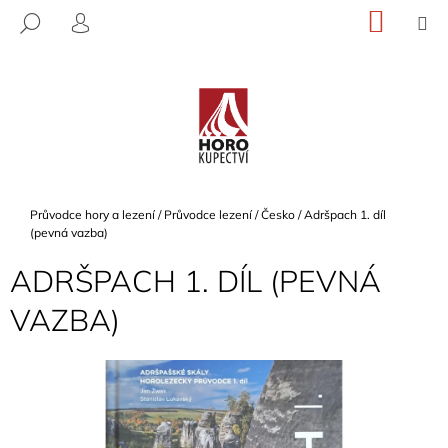
K
Přejít
NÁKU
M
HLEDAT
na
KOŠÍK
O
PŘIHLÁŠENÍ
ZPĚT
ZPĚT
obsah
Š
Í
C
K
O
P
O
T
Domů
Průvodce hory a lezení
/
Průvodce lezení
/
Česko
/
Adršpach 1. díl
Ř
(pevná vazba)
E
ADRŠPACH 1. DÍL (PEVNÁ
B
VAZBA)
U
J
E
T
E
N