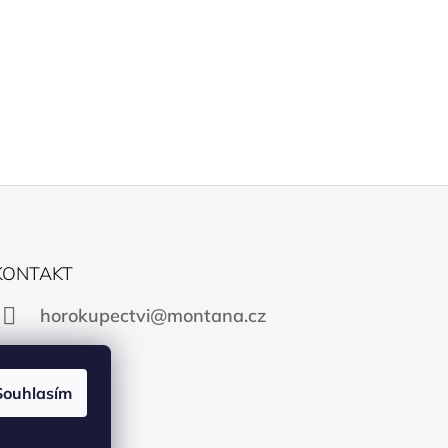
KONTAKT
horokupectvi@montana.cz
Souhlasím
Facebook