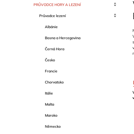
S
K
Přeskočit
999 Kč
PRŮVODCE HORY A LEZENÍ
T
A
kategorie
T
R
Průvodce lezení
E
A
G
Albánie
O
N
R
N
Bosna a Hercegovina
I
Í
E
Černá Hora
P
A
Česko
N
Francie
E
Chorvatsko
L
Itálie
c
Malta
Maroko
Německo