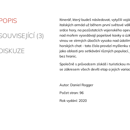
POPIS
Itinerář, který budeš následovat, vytyčili vo
italských armád už během první světové válk
srdce hory, na pozůstatcích vojenského ope
SOUVISEJÍCÍ (3)
nad mořem vysedávají popelavé kavky a úz
vinou ve strmých úbočích vysoko nad údolím. 
horských chat - tato čísla provází myšlenku
DISKUZE
jako oblasti pro setkávání různých populací, 
bez hranic.
Společně s průvodcem získáš i turistickou m
se zákresem všech devíti etap a jejich variac
Autor: Daniel Rogger
Počet stran: 96
Rok vydání: 2020