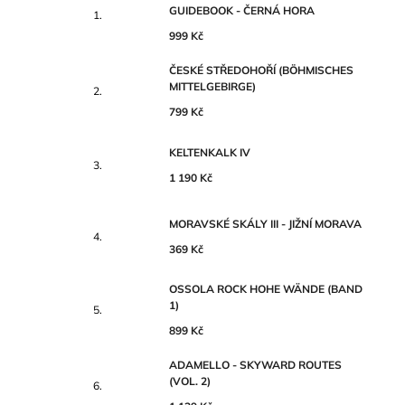
GUIDEBOOK - ČERNÁ HORA
999 Kč
ČESKÉ STŘEDOHOŘÍ (BÖHMISCHES
MITTELGEBIRGE)
799 Kč
KELTENKALK IV
1 190 Kč
MORAVSKÉ SKÁLY III - JIŽNÍ MORAVA
369 Kč
OSSOLA ROCK HOHE WÄNDE (BAND
1)
899 Kč
ADAMELLO - SKYWARD ROUTES
(VOL. 2)