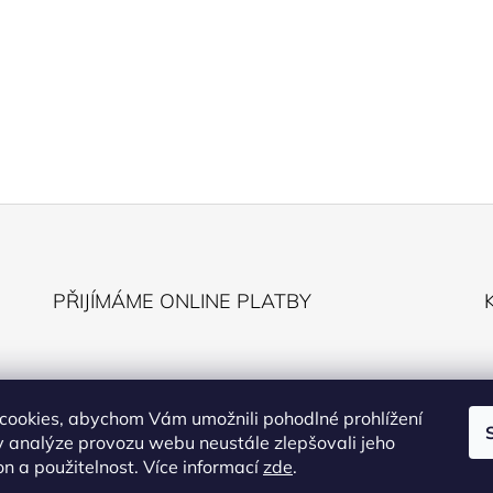
PŘIJÍMÁME ONLINE PLATBY
cookies, abychom Vám umožnili pohodlné prohlížení
 analýze provozu webu neustále zlepšovali jeho
on a použitelnost. Více informací
zde
.