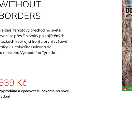
WITHOUT
799 Kč
BORDERS
Nejdelší ferratový přechod na světě.
Vydej se přes Dolomity po zajištěných
stezkách kopírující frontu první světové
války - z italského Bolzana do
rakouského Východního Tyrolska.
539 Kč
Měrná
Vyprodáno u vydavatele, čekáme na nové
ena:
vydání