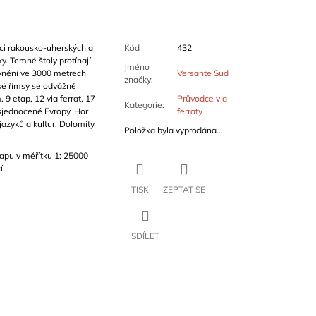
jáci rakousko-uherských a
Kód
432
y. Temné štoly protínají
Jméno
vnění ve 3000 metrech
Versante Sud
značky
:
ké římsy se odvážně
9 etap, 12 via ferrat, 17
Průvodce via
Kategorie
:
 sjednocené Evropy. Hor
ferraty
jazyků a kultur. Dolomity
Položka byla vyprodána…
apu v měřítku 1: 25000
í.
TISK
ZEPTAT SE
SDÍLET