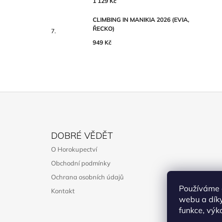
1 129 Kč
CLIMBING IN MANIKIA 2026 (EVIA,
ŘECKO)
949 Kč
Z
Á
DOBRÉ VĚDĚT
P
O Horokupectví
A
Obchodní podmínky
T
Ochrana osobních údajů
Í
Používáme 
Kontakt
webu a díky
funkce, výk