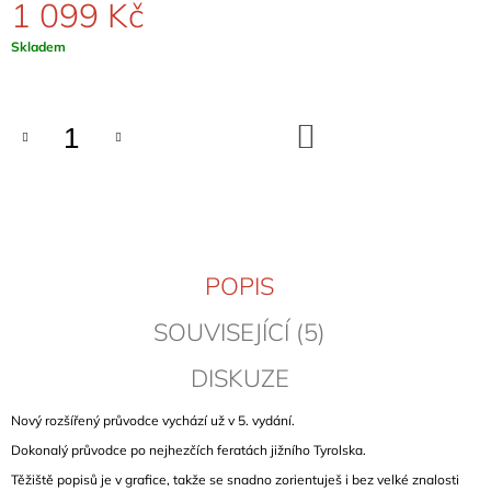
1 099 Kč
J
E
Měrná
Skladem
M
cena:
E
ČESKÉ
DO
KOŠÍKU
STŘEDOHOŘÍ
(BÖHMISCHES
MITTELGEBIRGE)
799
Kč
POPIS
SOUVISEJÍCÍ (5)
DISKUZE
Nový rozšířený průvodce vychází už v 5. vydání.
Dokonalý průvodce po nejhezčích feratách jižního Tyrolska.
Těžiště popisů je v grafice, takže se snadno zorientuješ i bez velké znalosti