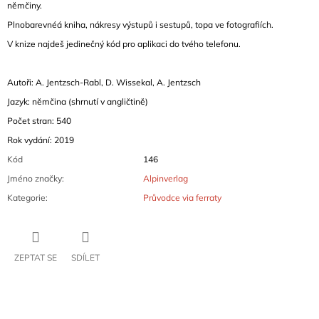
němčiny.
Plnobarevnéá kniha, nákresy výstupů i sestupů, topa ve fotografiích.
V knize najdeš jedinečný kód pro aplikaci do tvého telefonu.
Autoři: A. Jentzsch-Rabl, D. Wissekal, A. Jentzsch
Jazyk: němčina
(shrnutí v angličtině
)
Počet stran: 540
Rok vydání: 2019
Kód
146
Jméno značky
:
Alpinverlag
Kategorie
:
Průvodce via ferraty
ZEPTAT SE
SDÍLET