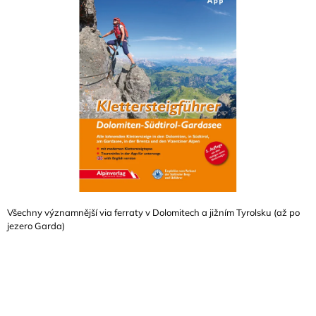
A
J
Í
T
?
HLEDAT
Všechny významnější via ferraty v Dolomitech a jižním Tyrolsku (až po
D
jezero Garda)
O
P
O
R
U
Č
U