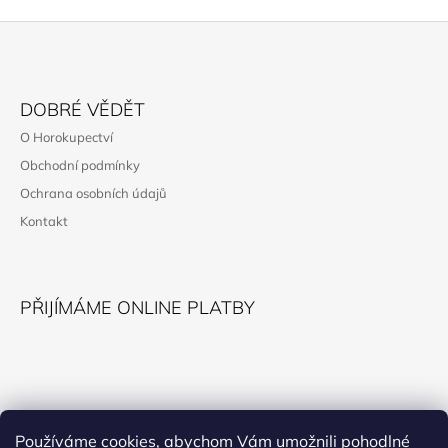
Z
Á
DOBRÉ VĚDĚT
P
O Horokupectví
A
Obchodní podmínky
T
Ochrana osobních údajů
Í
Kontakt
PŘIJÍMÁME ONLINE PLATBY
KONTAKT
Používáme cookies, abychom Vám umožnili pohodlné