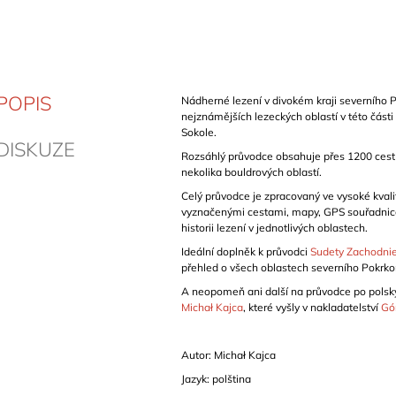
POPIS
Nádherné lezení v divokém kraji severního P
nejznámějších lezeckých oblastí v této části
Sokole.
DISKUZE
Rozsáhlý průvodce obsahuje přes 1200 cest 
nekolika bouldrových oblastí.
Celý průvodce je zpracovaný ve vysoké kvalit
vyznačenými cestami, mapy, GPS souřadnice
historii lezení v jednotlivých oblastech.
Ideální doplněk k průvodci
Sudety Zachodni
přehled o všech oblastech severního Pokrko
A neopomeň ani další na průvodce po polsk
Michał Kajca
, které vyšly v nakladatelství
Gó
Autor: Michał Kajca
Jazyk: polština