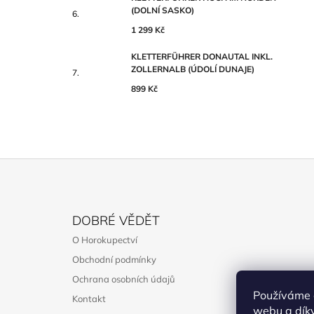
(DOLNÍ SASKO)
1 299 Kč
KLETTERFÜHRER DONAUTAL INKL.
ZOLLERNALB (ÚDOLÍ DUNAJE)
899 Kč
Z
Á
DOBRÉ VĚDĚT
P
O Horokupectví
A
Obchodní podmínky
T
Ochrana osobních údajů
Í
Používáme 
Kontakt
webu a díky