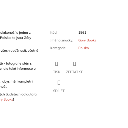
okrkonoší a jedna z
Kód
1561
 Polska, to jsou Góry
Jméno značky
:
Góry Books
Kategorie
:
Polsko
všech obtížností, včetně
ě - fotografie stěn s
, ale také informace o
TISK
ZEPTAT SE
e
, abys měl kompletní
noší.
SDÍLET
ých Sudetech od autora
ry Books
!