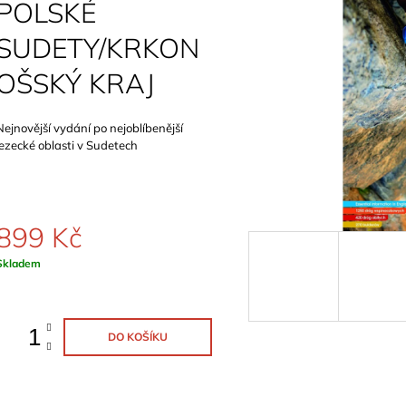
POLSKÉ
899 Kč
1 129 Kč
SUDETY/KRKON
OŠSKÝ KRAJ
Nejnovější vydání po nejoblíbenější
lezecké oblasti v Sudetech
899 Kč
Měrná
Skladem
ena:
DO KOŠÍKU