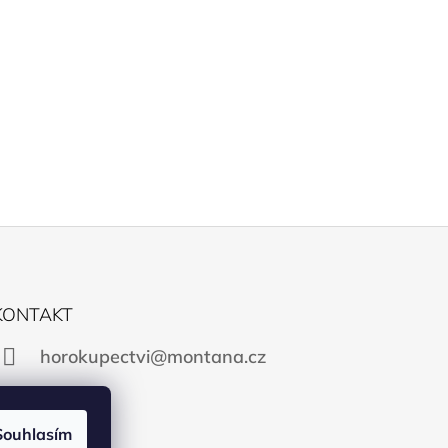
KONTAKT
horokupectvi@montana.cz
Souhlasím
Facebook