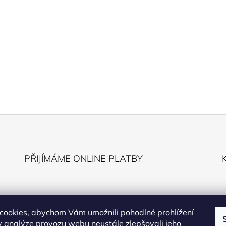
PŘIJÍMÁME ONLINE PLATBY
cookies, abychom Vám umožnili pohodlné prohlížení
 analýze provozu webu neustále zlepšovali jeho