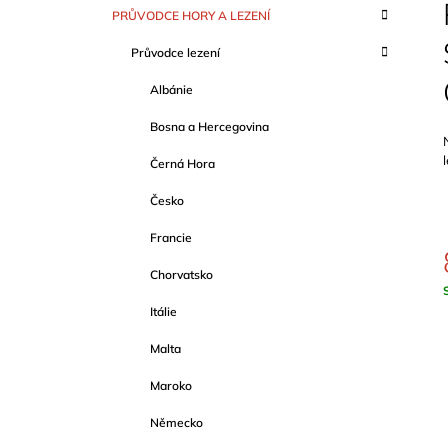
S
K
Přeskočit
PRŮVODCE HORY A LEZENÍ
T
A
kategorie
T
R
Průvodce lezení
E
A
G
Albánie
O
N
R
N
Bosna a Hercegovina
I
Í
E
Černá Hora
P
A
Česko
N
Francie
E
Chorvatsko
L
c
Itálie
Malta
Maroko
Německo