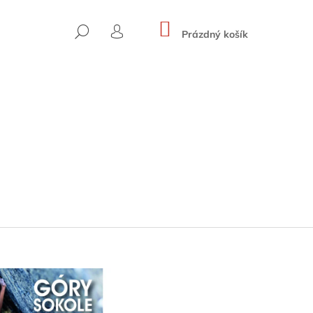
NÁKUPNÍ
HLEDAT
KOŠÍK
Prázdný košík
PŘIHLÁŠENÍ
SKYWARD ROUTES