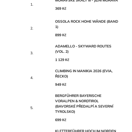
MORAVSKÉ SKÁLY III - JIŽNÍ MORAVA
369 Kč
OSSOLA ROCK HOHE WÄNDE (BAND
1)
899 Kč
ADAMELLO - SKYWARD ROUTES
(VOL. 2)
1 129 Kč
CLIMBING IN MANIKIA 2026 (EVIA,
ŘECKO)
949 Kč
BERGFÜHRER BAYERISCHE
VORALPEN & NORDTIROL
(BAVORSKÉ PŘEDALPÍ A SEVERNÍ
TYROLSKO)
699 Kč
KLETTERFÜHRER HOCH IM NORDEN