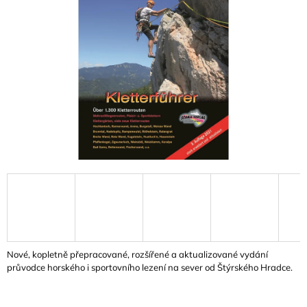
A
J
Í
T
?
HLEDAT
D
O
P
O
Nové, kopletně přepracované, rozšířené a aktualizované vydání
R
průvodce horského i sportovního lezení na sever od Štýrského Hradce.
U
Č
U