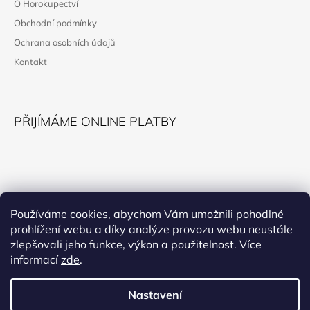
O Horokupectví
A
Obchodní podmínky
T
Ochrana osobních údajů
Í
Kontakt
PŘIJÍMÁME ONLINE PLATBY
KONTAKT
Používáme cookies, abychom Vám umožnili pohodlné
prohlížení webu a díky analýze provozu webu neustále
horokupectvi@montana.cz
zlepšovali jeho funkce, výkon a použitelnost. Více
informací
zde
.
Nastavení
Facebook