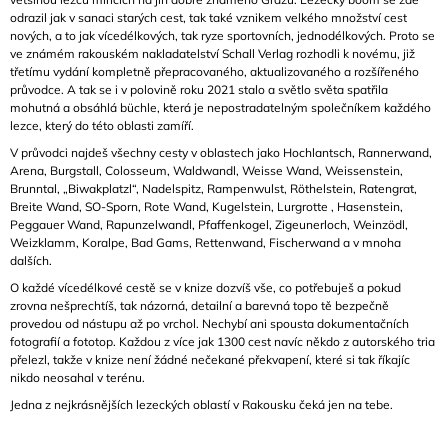
odrazil jak v sanaci starých cest, tak také vznikem velkého množství cest
nových, a to jak vícedélkových, tak ryze sportovních, jednodélkových. Proto se
ve známém rakouském nakladatelství Schall Verlag rozhodli k novému, již
třetímu vydání kompletně přepracovaného, aktualizovaného a rozšířeného
průvodce. A tak se i v polovině roku 2021 stalo a světlo světa spatřila
mohutná a obsáhlá büchle, která je nepostradatelným společníkem každého
lezce, který do této oblasti zamíří.
V průvodci najdeš všechny cesty v oblastech jako Hochlantsch, Rannerwand,
Arena, Burgstall, Colosseum, Waldwandl, Weisse Wand, Weissenstein,
Brunntal, „Biwakplatzl“, Nadelspitz, Rampenwulst, Röthelstein, Ratengrat,
Breite Wand, SO-Sporn, Rote Wand, Kugelstein, Lurgrotte , Hasenstein,
Peggauer Wand, Rapunzelwandl, Pfaffenkogel, Zigeunerloch, Weinzödl,
Weizklamm, Koralpe, Bad Gams, Rettenwand, Fischerwand a v mnoha
dalších.
O každé vícedélkové cestě se v knize dozvíš vše, co potřebuješ a pokud
zrovna nešprechtíš, tak názorná, detailní a barevná topo tě bezpečně
provedou od nástupu až po vrchol. Nechybí ani spousta dokumentačních
fotografií a fototop. Každou z více jak 1300 cest navíc někdo z autorského tria
přelezl, takže v knize není žádné nečekané překvapení, které si tak říkajíc
nikdo neosahal v terénu.
Jedna z nejkrásnějších lezeckých oblastí v Rakousku čeká jen na tebe.