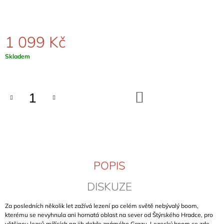
J
E
M
E
1 099 Kč
Měrná
Skladem
BOR
cena:
BOULDERTOPO
889
Kč
DO
KOŠÍKU
POPIS
DISKUZE
Za posledních několik let zažívá lezení po celém světě nebývalý boom,
kterému se nevyhnula ani hornatá oblast na sever od Štýrského Hradce, pro
většinou lezců mířících na jih dobře známého Grazu. Lezecký boom se zde