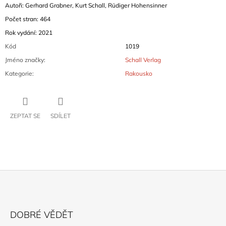
Autoři: Gerhard Grabner, Kurt Schall, Rüdiger Hohensinner
Počet stran: 464
Rok vydání: 2021
Kód
1019
Jméno značky
:
Schall Verlag
Kategorie
:
Rakousko
ZEPTAT SE
SDÍLET
Z
Á
DOBRÉ VĚDĚT
P