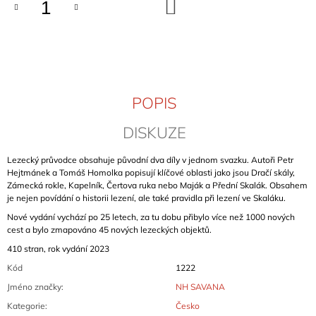
DO
J
KOŠÍKU
E
M
E
ADAMELLO
-
POPIS
SKYWARD
ROUTES
DISKUZE
(VOL.
2)
Lezecký průvodce obsahuje původní dva díly v jednom svazku. Autoři Petr
1
Hejtmánek a Tomáš Homolka popisují klíčové oblasti jako jsou Dračí skály,
129
Kč
Zámecká rokle, Kapelník, Čertova ruka nebo Maják a Přední Skalák. Obsahem
je nejen povídání o historii lezení, ale také pravidla při lezení ve Skaláku.
Nové vydání vychází po 25 letech, za tu dobu přibylo více než 1000 nových
cest a bylo zmapováno 45 nových lezeckých objektů.
410 stran, rok vydání 2023
Kód
1222
Jméno značky
:
NH SAVANA
Kategorie
:
Česko