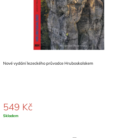
A
J
Í
T
?
Nové vydání lezeckého průvodce Hruboskalskem
HLEDAT
D
O
549 Kč
P
O
Měrná
Skladem
R
cena:
U
Č
U