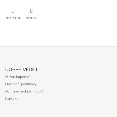
ZEPTAT SE
SDÍLET
Z
Á
DOBRÉ VĚDĚT
P
O Horokupectví
A
Obchodní podmínky
T
Ochrana osobních údajů
Í
Kontakt