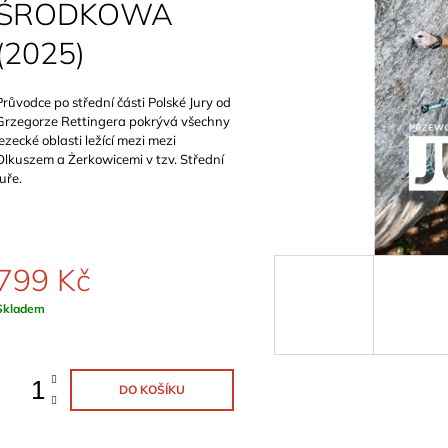
SCHWERTNER)
ŚRODKOWA
899 Kč
1 089 Kč
(2025)
Průvodce po střední části Polské Jury od
Grzegorze Rettingera pokrývá všechny
lezecké oblasti ležící mezi
mezi
Olkuszem a Żerkowicemi
v tzv. Střední
Juře.
799 Kč
Měrná
Skladem
ena:
DO KOŠÍKU