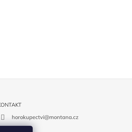
KONTAKT
horokupectvi@montana.cz