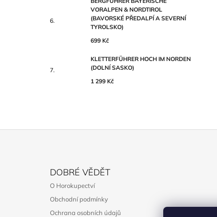
BERGFÜHRER BAYERISCHE
VORALPEN & NORDTIROL
(BAVORSKÉ PŘEDALPÍ A SEVERNÍ
TYROLSKO)
699 Kč
KLETTERFÜHRER HOCH IM NORDEN
(DOLNÍ SASKO)
1 299 Kč
Z
Á
DOBRÉ VĚDĚT
P
O Horokupectví
A
Obchodní podmínky
T
Ochrana osobních údajů