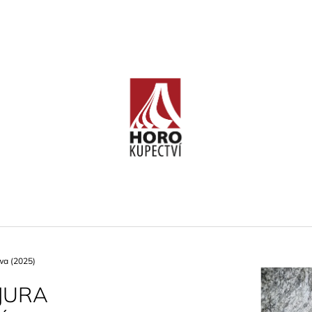
CO POTŘEBUJETE NAJÍT?
HLEDAT
DOPORUČUJEME
wa (2025)
JURA
KLETTERFÜHRER FRANKENJURA
OSSOLA ROCK
BAND 2 (FRANKENJURA -
1)