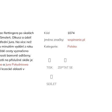
ze Rettingera po skalách
Kód
1074
Smoleń, Olkusz a údolí
Jméno značky
:
wspinanie.pl
řední Jura. Na více než
v minulém vydání z roku
Kategorie
:
Polsko
každé cesty vyznačeno
nosti barevně odlišeny,
tli na příslušné skále je
na
a
Jura Południowa
TISK
ZEPTAT SE
í lezecké oblasti v
SDÍLET