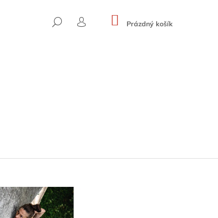
NÁKUPNÍ
HLEDAT
KOŠÍK
Prázdný košík
PŘIHLÁŠENÍ
 HOHE WÄNDE (BAND