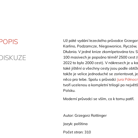
POPIS
Už páté vydání lezeckého průvodce Grzegor
Karlino, Podzamcze, Niegowonice, Ryczów, 
Dłubnia. V jedné knize zkomlpetována tzv. St
DISKUZE
100 masivech je popsáno téměř 2500 cest (
2022 to bylo 2000 cest). V nákresech je u 
také jištění a všechny cesty jsou podle obtíž
takže je velice jednoduché se zorientovat, jes
něco pro tebe. Spolu s průvodci
Jura Północ
tvoří ucelenou a kompletní trilogii po největš
Polsku.
Moderní průvodci se vším, co k tomu patří.
Autor: Grzegorz Rottinger
Jazyk: polština
Počet stran: 310