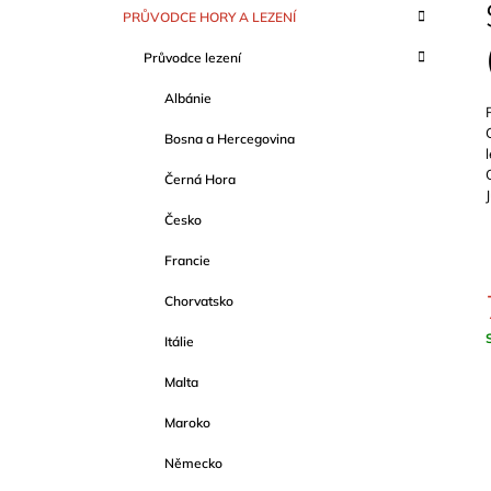
S
SCHWERTNER)
K
Přeskočit
PRŮVODCE HORY A LEZENÍ
T
A
kategorie
1 089 Kč
T
R
Průvodce lezení
E
A
G
Albánie
O
N
R
N
Bosna a Hercegovina
I
Í
E
Černá Hora
P
A
Česko
N
Francie
E
Chorvatsko
L
Itálie
c
Malta
Maroko
Německo