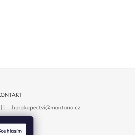
KONTAKT
horokupectvi@montana.cz
Souhlasím
Facebook