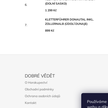
(DOLNÍ SASKO)
1 299 Kč
KLETTERFÜHRER DONAUTAL INKL.
ZOLLERNALB (ÚDOLÍ DUNAJE)
899 Kč
Z
Á
DOBRÉ VĚDĚT
P
O Horokupectví
A
Obchodní podmínky
T
Ochrana osobních údajů
Í
Používáme 
Kontakt
webu a díky