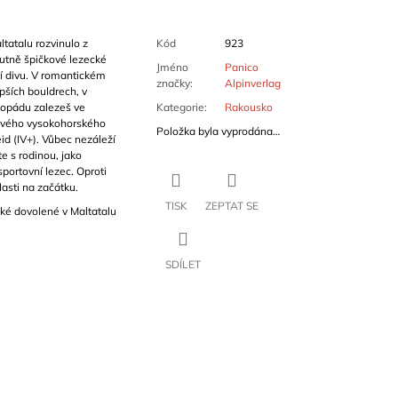
tatalu rozvinulo z
Kód
923
lutně špičkové lezecké
Jméno
Panico
ní divu. V romantickém
značky
:
Alpinverlag
pších bouldrech, v
dopádu zalezeš ve
Kategorie
:
Rakousko
avého vysokohorského
Položka byla vyprodána…
d (IV+). Vůbec nezáleží
e s rodinou, jako
portovní lezec. Oproti
lasti na začátku.
TISK
ZEPTAT SE
cké dovolené v Maltatalu
SDÍLET