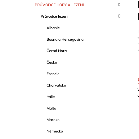
S
K
Přeskočit
PRŮVODCE HORY A LEZENÍ
T
A
kategorie
T
R
Průvodce lezení
E
A
G
Albánie
O
N
R
N
Bosna a Hercegovina
I
Í
E
Černá Hora
P
A
Česko
N
Francie
E
Chorvatsko
L
c
Itálie
Malta
Maroko
Německo