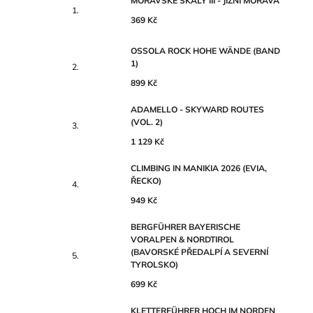
MORAVSKÉ SKÁLY III - JIŽNÍ MORAVA
369 Kč
OSSOLA ROCK HOHE WÄNDE (BAND
1)
899 Kč
ADAMELLO - SKYWARD ROUTES
(VOL. 2)
1 129 Kč
CLIMBING IN MANIKIA 2026 (EVIA,
ŘECKO)
949 Kč
BERGFÜHRER BAYERISCHE
VORALPEN & NORDTIROL
(BAVORSKÉ PŘEDALPÍ A SEVERNÍ
TYROLSKO)
699 Kč
KLETTERFÜHRER HOCH IM NORDEN