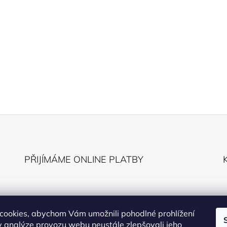
PŘIJÍMÁME ONLINE PLATBY
cookies, abychom Vám umožnili pohodlné prohlížení
 analýze provozu webu neustále zlepšovali jeho