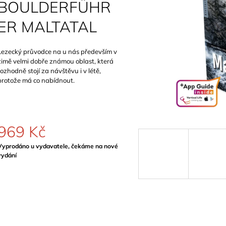
BOULDERFÜHR
899 Kč
1 129 Kč
ER MALTATAL
Lezecký průvodce na u nás především v
zimě velmi dobře známou oblast, která
rozhodně stojí za návštěvu i v létě,
protože má co nabídnout.
969 Kč
Měrná
Vyprodáno u vydavatele, čekáme na nové
ena:
vydání