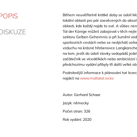
POPIS
Během neuvěřitelně krátké doby se údolí Mal
lokální oblasti pro pár zasvěcených do abso
oblasti, kde každý najde to své. A vůbec ne
DISKUZE
Tal der Könige můžeš zabojovat v těch nejle
sektoru Gelben Geheimnis si při šumění vo
sportovních cestách nebo se nedýcháš voň
vzduchu na krásné hřebenovce Langkarschei
na tom, jestli do údolí stovky vodopádů jedet
začátečník ve vícedélkách nebo ambiciózní s
předchozímu vydání přibyly tři další velké ob
Podrobnější informace k plánování tvé leze
najdeš na
www.maltatal.rocks
Autor: Gerhard Schaar
Jazyk: německy
Počet stran: 326
Rok vydání: 2020