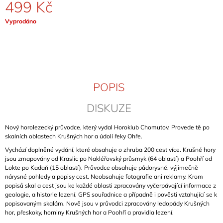
499 Kč
J
E
Měrná
Vyprodáno
M
cena:
E
ČESKÉ
STŘEDOHOŘÍ
(BÖHMISCHES
MITTELGEBIRGE)
POPIS
799
DISKUZE
Kč
Nový horolezecký průvodce, který vydal Horoklub Chomutov. Provede tě po
skalních oblastech Krušných hor a údolí řeky Ohře.
Vychází doplněné vydání, které obsahuje o zhruba 200 cest více. Krušné hory
jsou zmapovány od Kraslic po Nakléřovský průsmyk (64 oblastí) a Poohří od
Lokte po Kadaň (15 oblastí). Průvodce obsahuje půdorysné, výjimečně
nárysné pohledy a popisy cest. Neobsahuje fotografie ani reklamy. Krom
popisů skal a cest jsou ke každé oblasti zpracovány vyčerpávající informace z
geologie, a historie lezení, GPS souřadnice a případně i pověsti vztahující se k
popisovaným skalám. Nově jsou v průvodci zpracovány ledopády Krušných
hor, přeskoky, horniny Krušných hor a Poohří a pravidla lezení.