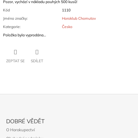
Pozor, vychází v nákladu pouhých 500 kusů!
Kód
1110
Jméno značky
:
Horoklub Chomutov
Kategorie
:
Česko
Položka byla vyprodána…
ZEPTAT SE
SDÍLET
Z
Á
DOBRÉ VĚDĚT
P
O Horokupectví
A