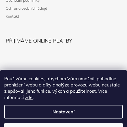
Obchodní podmínky
T
Ochrana osobních údajů
Í
Kontakt
PŘIJÍMÁME ONLINE PLATBY
KONTAKT
Používáme cookies, abychom Vám umožnili pohodlné
prohlížení webu a díky analýze provozu webu neustále
horokupectvi@montana.cz
zlepšovali jeho funkce, výkon a použitelnost. Více
informací
zde
.
Nastavení
Facebook