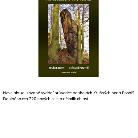
A
J
Í
T
?
HLEDAT
Nové aktualizované vydání průvodce po skalách Krušných hor a Poohří!
D
Doplněno cca 220 nových cest a několik oblastí.
O
P
O
R
U
Č
U