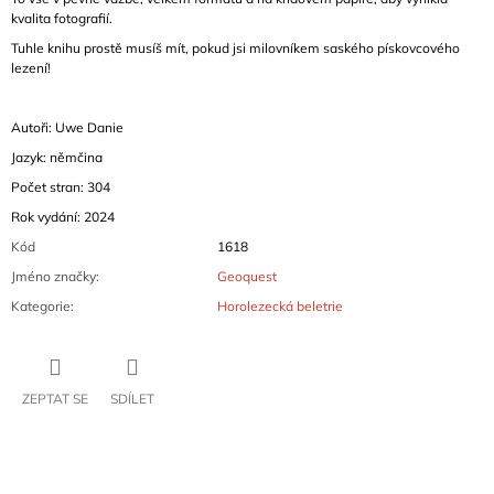
kvalita fotografií.
Tuhle knihu prostě musíš mít, pokud jsi milovníkem saského pískovcového
lezení!
Autoři: Uwe Danie
Jazyk: němčina
Počet stran: 304
Rok vydání: 2024
Kód
1618
Jméno značky
:
Geoquest
Kategorie
:
Horolezecká beletrie
ZEPTAT SE
SDÍLET