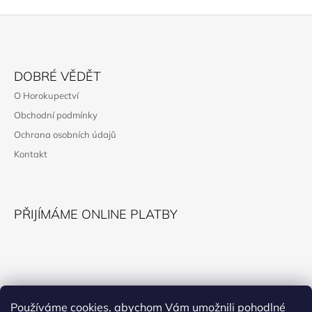
Z
Á
DOBRÉ VĚDĚT
P
O Horokupectví
A
Obchodní podmínky
T
Ochrana osobních údajů
Í
Kontakt
PŘIJÍMÁME ONLINE PLATBY
KONTAKT
Používáme cookies, abychom Vám umožnili pohodlné