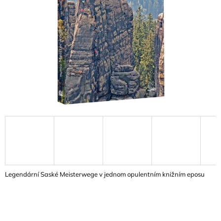
A
J
Í
T
?
HLEDAT
D
O
P
Legendární Saské Meisterwege v jednom opulentním knižním eposu
O
R
U
Č
U