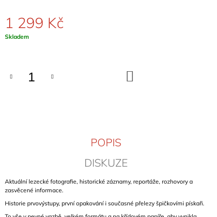
J
E
1 299 Kč
M
E
Měrná
Skladem
cena:
ČESKÉ
STŘEDOHOŘÍ
DO
(BÖHMISCHES
KOŠÍKU
MITTELGEBIRGE)
799
Kč
POPIS
DISKUZE
Aktuální lezecké fotografie, historické záznamy, reportáže, rozhovory a
zasvěcené informace.
Historie prvovýstupy, první opakování i současné přelezy špičkovími pískaři.
To vše v pevné vazbě, velkém formátu a na křídovém papíře, aby vynikla