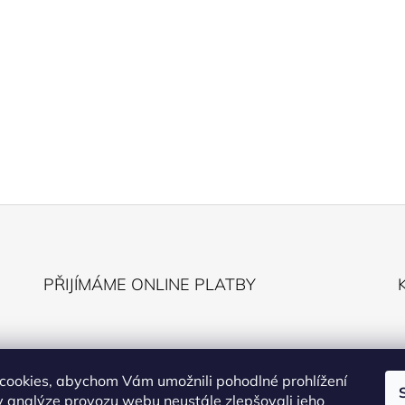
PŘIJÍMÁME ONLINE PLATBY
cookies, abychom Vám umožnili pohodlné prohlížení
 analýze provozu webu neustále zlepšovali jeho