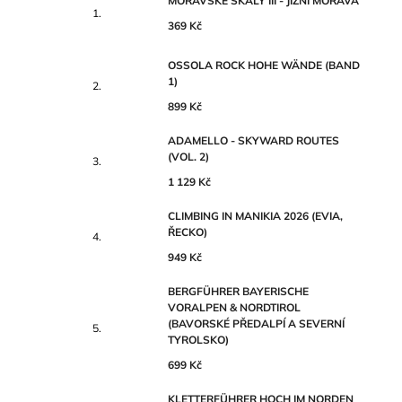
MORAVSKÉ SKÁLY III - JIŽNÍ MORAVA
369 Kč
OSSOLA ROCK HOHE WÄNDE (BAND
1)
899 Kč
ADAMELLO - SKYWARD ROUTES
(VOL. 2)
1 129 Kč
CLIMBING IN MANIKIA 2026 (EVIA,
ŘECKO)
949 Kč
BERGFÜHRER BAYERISCHE
VORALPEN & NORDTIROL
(BAVORSKÉ PŘEDALPÍ A SEVERNÍ
TYROLSKO)
699 Kč
KLETTERFÜHRER HOCH IM NORDEN