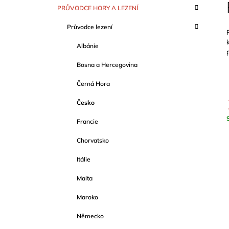
S
K
Přeskočit
PRŮVODCE HORY A LEZENÍ
T
A
kategorie
T
R
Průvodce lezení
E
A
G
Albánie
O
N
R
N
Bosna a Hercegovina
I
Í
E
Černá Hora
P
A
Česko
N
Francie
c
E
Chorvatsko
L
Itálie
Malta
Maroko
Německo