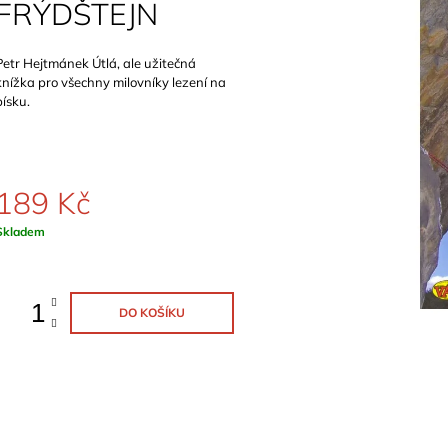
FRÝDŠTEJN
899 Kč
1 129 Kč
Petr Hejtmánek Útlá, ale užitečná
knížka pro všechny milovníky lezení na
písku.
189 Kč
Měrná
Skladem
ena:
DO KOŠÍKU