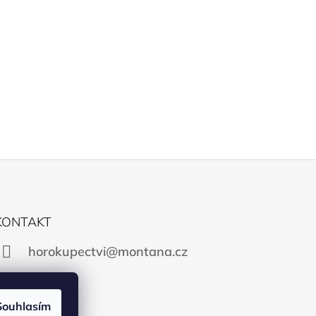
KONTAKT
horokupectvi@montana.cz
Souhlasím
Facebook