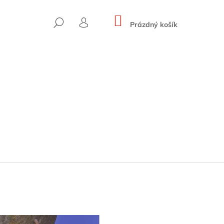
NÁKUPNÍ
HLEDAT
KOŠÍK
Prázdný košík
PŘIHLÁŠENÍ
SKYWARD ROUTES