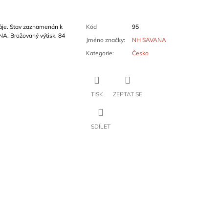
áje. Stav zaznamenán k
Kód
95
NA. Brožovaný výtisk, 84
Jméno značky
:
NH SAVANA
Kategorie
:
Česko
TISK
ZEPTAT SE
SDÍLET