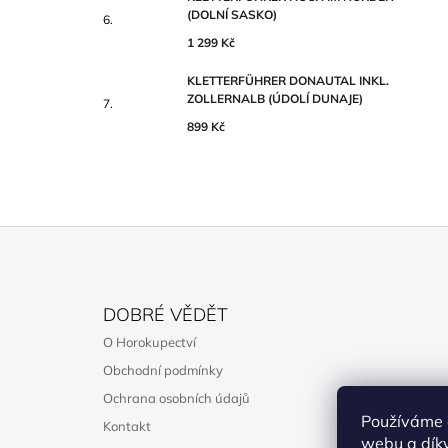
(DOLNÍ SASKO)
1 299 Kč
KLETTERFÜHRER DONAUTAL INKL.
ZOLLERNALB (ÚDOLÍ DUNAJE)
899 Kč
Z
Á
DOBRÉ VĚDĚT
P
O Horokupectví
A
Obchodní podmínky
T
Ochrana osobních údajů
Í
Používáme 
Kontakt
webu a díky