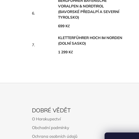
BERGFÜHRER BAYERISCHE
VORALPEN & NORDTIROL
(BAVORSKÉ PŘEDALPÍ A SEVERNÍ
TYROLSKO)
699 Kč
KLETTERFÜHRER HOCH IM NORDEN
(DOLNÍ SASKO)
1 299 Kč
Z
Á
DOBRÉ VĚDĚT
P
O Horokupectví
A
Obchodní podmínky
T
Ochrana osobních údajů