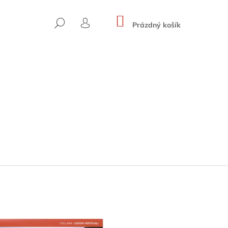
NÁKUPNÍ
HLEDAT
KOŠÍK
Prázdný košík
PŘIHLÁŠENÍ
 HOHE WÄNDE (BAND