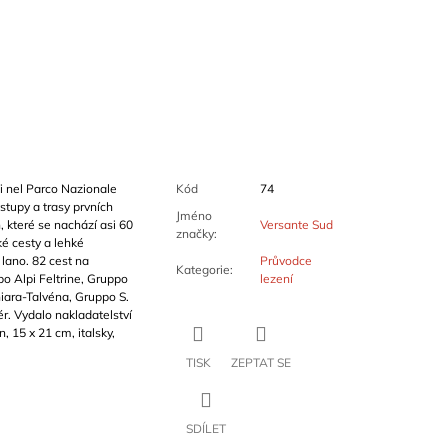
li nel Parco Nazionale
Kód
74
stupy a trasy prvních
Jméno
 které se nachází asi 60
Versante Sud
značky
:
ké cesty a lehké
lano. 82 cest na
Průvodce
Kategorie
:
 Alpi Feltrine, Gruppo
lezení
iara-Talvéna, Gruppo S.
. Vydalo nakladatelství
 15 x 21 cm, italsky,
TISK
ZEPTAT SE
SDÍLET