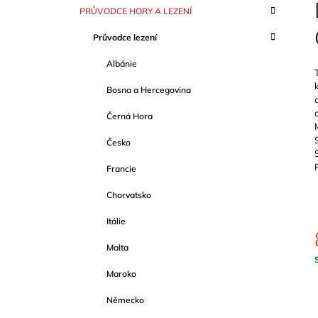
S
SCHWERTNER)
K
Přeskočit
PRŮVODCE HORY A LEZENÍ
T
A
kategorie
1 089 Kč
T
R
Průvodce lezení
E
A
G
Albánie
O
N
R
N
Bosna a Hercegovina
I
Í
E
Černá Hora
P
A
Česko
N
Francie
E
Chorvatsko
L
Itálie
Malta
c
Maroko
Německo