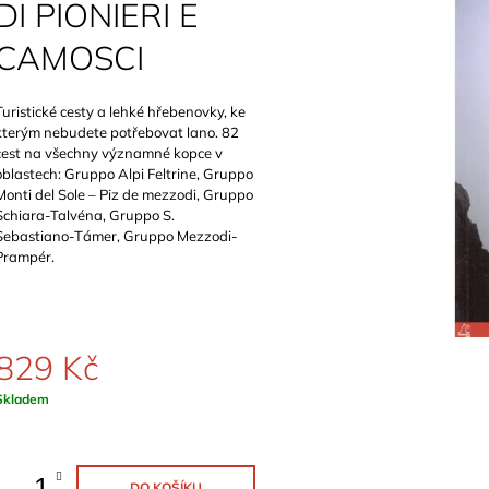
SCHWERTNER)
DI PIONIERI E
899 Kč
1 089 Kč
CAMOSCI
Turistické cesty a lehké hřebenovky, ke
kterým nebudete potřebovat lano. 82
cest na všechny významné kopce v
oblastech: Gruppo Alpi Feltrine, Gruppo
Monti del Sole – Piz de mezzodi, Gruppo
Schiara-Talvéna, Gruppo S.
Sebastiano-Támer, Gruppo Mezzodi-
Prampér.
829 Kč
Měrná
Skladem
ena:
DO KOŠÍKU