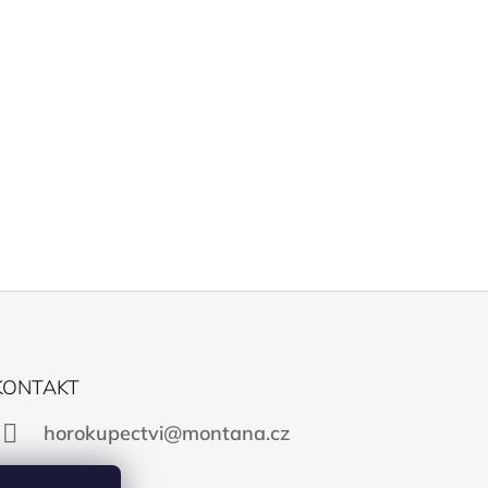
KONTAKT
horokupectvi@montana.cz