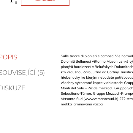
POPIS
Sulle tracce di pionieri e camosci Vie norma
Dolomiti Bellunesi Vittorino Mason Lehké vý
pionýrů horolezení v Beluňských Dolomitech,
SOUVISEJÍCÍ (5)
km vzdušnou čárou jižně od Cortiny. Turistic
hřebenovky, ke kterým nebudete potřebovat 
všechny významné kopce v oblastech: Gruppo
DISKUZE
Monti del Sole – Piz de mezzodi, Gruppo Sch
Sebastiano-Támer, Gruppo Mezzodi-Prampér
Versante Sud (www.versantesud.it) 272 stran,
měkká laminovaná vazba