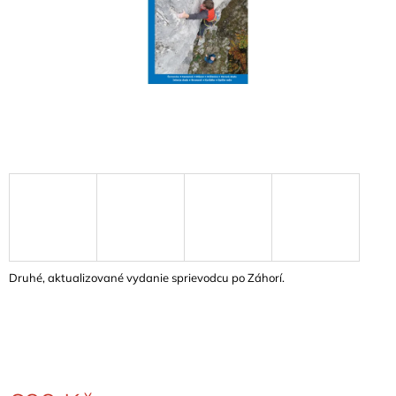
A
J
Í
T
?
HLEDAT
D
Druhé, aktualizované vydanie sprievodcu po Záhorí.
O
P
O
R
U
Č
U