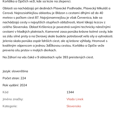
Korlátka a Opičích veží, kde sa lezie na zlepenci.
Oblasti sa nachádzajú pri dedinách Plavecké Podhradie, Plavecký Mikuláš a
Cerová. Najrozsiahlejšou oblasťou je Blázon s cestami dlhými až do 40
metrov s počtom ciest 87. Najvýznamnejšou je však Červenica, kde sa
nachádzajú cesty v najvyšších stupňoch obťažnosti, ktoré lákajú lezcov z
celého Slovenska. Oblasť Kršlenica je povestná svojimi technicky náročnými
cestami v hladkých platniach, Kamenné zasa ponúka krásne kolmé cesty, kde
sa zídu silné prsty a na Deravej skale budete potrebovať veľa sily a vytrvalosti.
Jelenia skala ponúka zopár ľahších ciest, ale aj krásne výhľady, Hromové s
kvalitným vápencom a jednou 3dĺžkovou cestou. Korlátko a Opičie veže
preveria silu prstov v malých dierkach.
Na Záhorí na vás čaká v 9 oblastiach vyše 393 preistených ciest.
Jazyk: slovenština
Počet stran: 224
Rok vydání: 2024
Kód
1344
Jméno značky
:
Vlado Linek
Kategorie
:
Slovensko