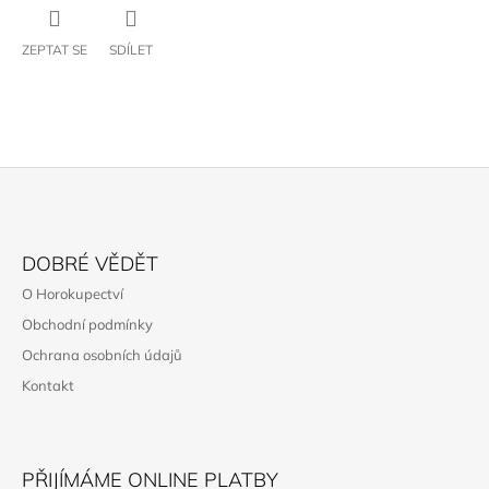
ZEPTAT SE
SDÍLET
Z
Á
DOBRÉ VĚDĚT
P
O Horokupectví
A
Obchodní podmínky
T
Ochrana osobních údajů
Í
Kontakt
PŘIJÍMÁME ONLINE PLATBY