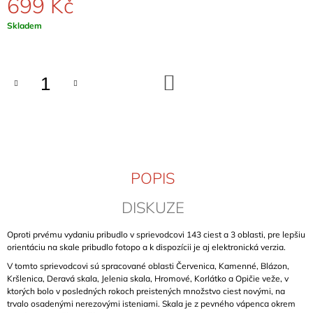
699 Kč
J
E
Měrná
Skladem
M
cena:
E
DO
KLETTERFÜHRER
KOŠÍKU
DONAUTAL
INKL.
ZOLLERNALB
(ÚDOLÍ
DUNAJE)
899
Kč
POPIS
DISKUZE
Oproti prvému vydaniu pribudlo v sprievodcovi 143 ciest a 3 oblasti, pre lepšiu
orientáciu na skale pribudlo fotopo a k dispozícii je aj elektronická verzia.
V tomto sprievodcovi sú spracované oblasti Červenica, Kamenné, Blázon,
Kršlenica, Deravá skala, Jelenia skala, Hromové, Korlátko a Opičie veže, v
ktorých bolo v posledných rokoch preistených množstvo ciest novými, na
trvalo osadenými nerezovými isteniami. Skala je z pevného vápenca okrem