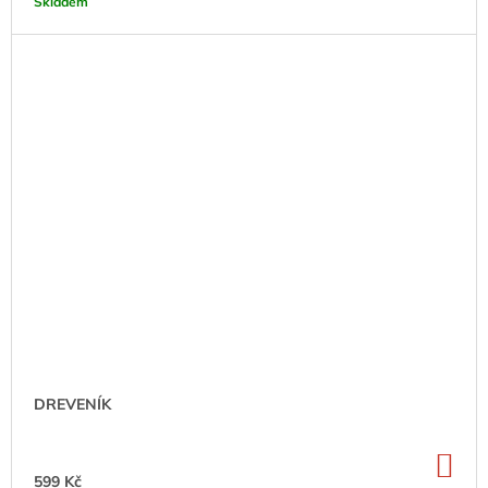
Skladem
DREVENÍK
DO
KO
599 Kč