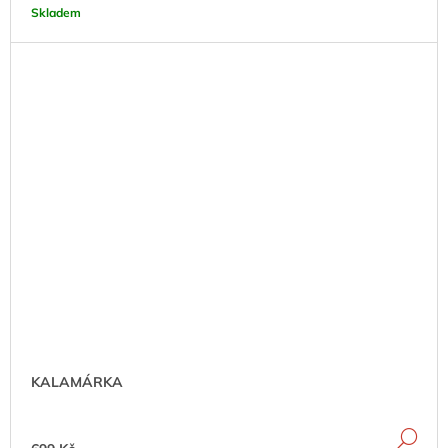
Skladem
KALAMÁRKA
DE