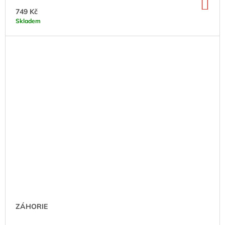
DO
KO
749 Kč
Skladem
ZÁHORIE