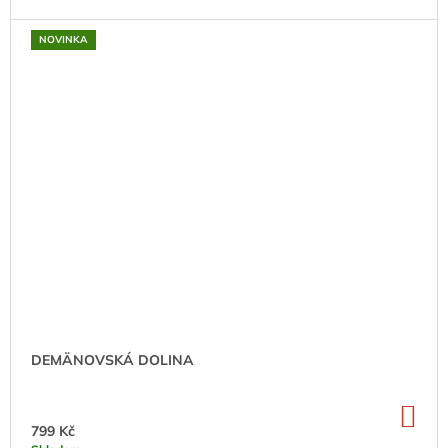
NOVINKA
DEMÄNOVSKÁ DOLINA
DO
KO
799 Kč