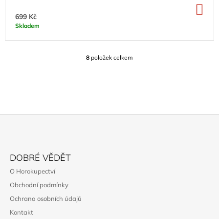
DO
KO
699 Kč
Skladem
8
položek celkem
O
V
L
Á
D
A
C
Í
P
Z
R
Á
V
DOBRÉ VĚDĚT
K
P
O Horokupectví
Y
A
V
Obchodní podmínky
T
Ý
Ochrana osobních údajů
P
Í
I
Kontakt