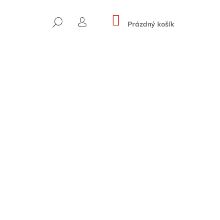
NÁKUPNÍ
HLEDAT
KOŠÍK
Prázdný košík
PŘIHLÁŠENÍ