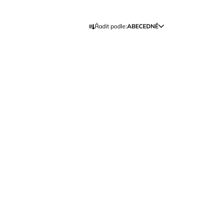
Ř
Řadit podle:
ABECEDNĚ
A
Z
E
N
Í
P
R
O
D
U
K
T
Ů