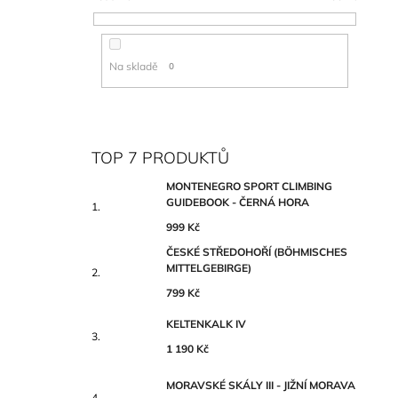
Na skladě
0
TOP 7 PRODUKTŮ
MONTENEGRO SPORT CLIMBING
GUIDEBOOK - ČERNÁ HORA
999 Kč
ČESKÉ STŘEDOHOŘÍ (BÖHMISCHES
MITTELGEBIRGE)
799 Kč
KELTENKALK IV
1 190 Kč
MORAVSKÉ SKÁLY III - JIŽNÍ MORAVA