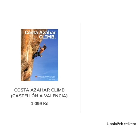
799 Kč
V
Ý
P
S
P
R
O
D
COSTA AZAHAR CLIMB
(CASTELLÓN A VALENCIA)
U
1 099 Kč
K
T
Ů
1
položek celkem
O
V