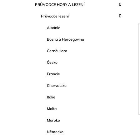
K
Přeskočit
999 Kč
PRŮVODCE HORY A LEZENÍ
T
A
kategorie
T
R
Průvodce lezení
E
A
G
Albánie
O
N
R
N
Bosna a Hercegovina
I
Í
E
I
Černá Hora
P
A
Česko
N
Francie
E
Chorvatsko
L
Itálie
Malta
Maroko
Německo