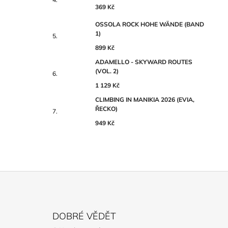
369 Kč
OSSOLA ROCK HOHE WÄNDE (BAND
1)
899 Kč
ADAMELLO - SKYWARD ROUTES
(VOL. 2)
1 129 Kč
CLIMBING IN MANIKIA 2026 (EVIA,
ŘECKO)
949 Kč
Z
Á
DOBRÉ VĚDĚT
P