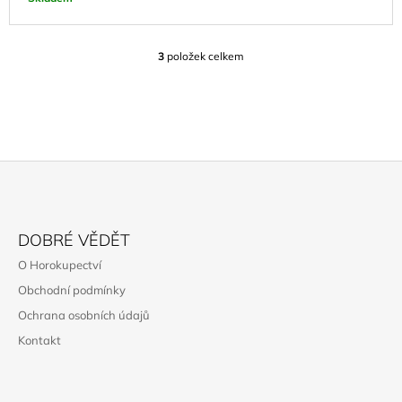
3
položek celkem
O
V
L
Á
D
A
C
Í
P
Z
R
Á
V
DOBRÉ VĚDĚT
K
P
O Horokupectví
Y
A
V
Obchodní podmínky
T
Ý
Ochrana osobních údajů
P
Í
I
Kontakt
S
U