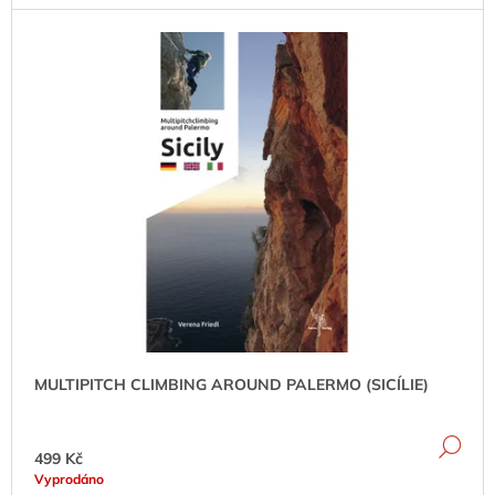
J
E
M
E
ADAMELLO
-
SKYWARD
ROUTES
(VOL.
2)
1
129
Kč
MULTIPITCH CLIMBING AROUND PALERMO (SICÍLIE)
DE
499 Kč
Vyprodáno