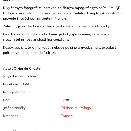
Díky četným fotografiím, barevně odlišeným topografickým snímkům, QR
kódům a množstvím informací se jedná o absolutně komplexní dílo které tě
provede jihovýchodním koutem Francie.
Zahrnuty jsou všechny sportovní cesty, které mají jednu až tři délky.
Celá kniha je na natolik intiuitivně graficky zpracovaná, že je zcela
srozumitelná i bez znalosti francouzštiny.
Každý, kdo si tuto knihu koupí, nebude dalšího průvodce na tuto oblast
potřebovat po mnoho dalších let...
Autor: Oivier du Chastel
Jazyk: Francouzština
Počet stran: 544
Rok vydání: 2025
Kód
1788
Jméno značky
:
Editions du Pélago
Kategorie
:
Francie