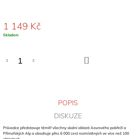
J
E
M
E
1 149 Kč
Měrná
Skladem
KLETTERFÜHRER
cena:
HOCH
IM
NORDEN
(DOLNÍ
DO
KOŠÍKU
SASKO)
1
299
Kč
POPIS
DISKUZE
Průvodce představuje téměř všechny skalní oblasti Azurového pobřeží a
Přímořských Alp a obsahuje přes 6 000 cest rozmístěných ve více než 100
oblastech.