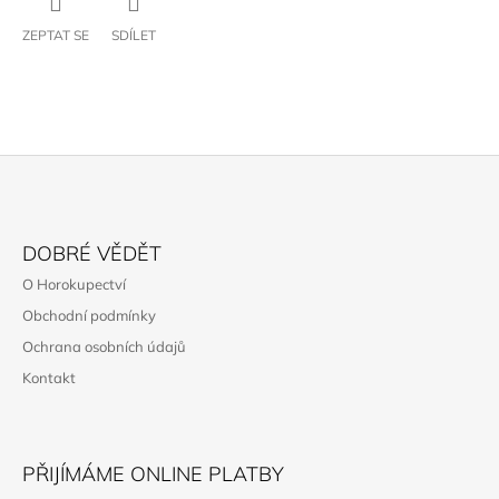
ZEPTAT SE
SDÍLET
Z
Á
DOBRÉ VĚDĚT
P
O Horokupectví
A
Obchodní podmínky
T
Ochrana osobních údajů
Í
Kontakt
PŘIJÍMÁME ONLINE PLATBY