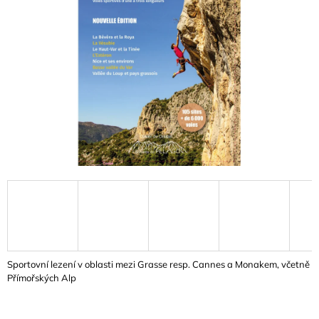
A
J
Í
T
?
HLEDAT
D
O
P
O
Sportovní lezení v oblasti
mezi Grasse resp. Cannes a Monakem, včetně
R
Přímořských Alp
U
Č
U