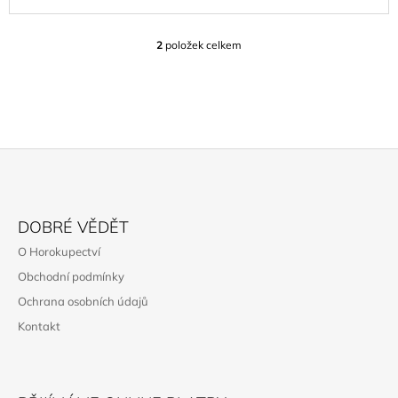
2
položek celkem
O
V
L
Á
D
A
C
Í
P
Z
R
Á
V
DOBRÉ VĚDĚT
K
P
O Horokupectví
Y
A
V
Obchodní podmínky
T
Ý
Ochrana osobních údajů
P
Í
I
Kontakt
S
U