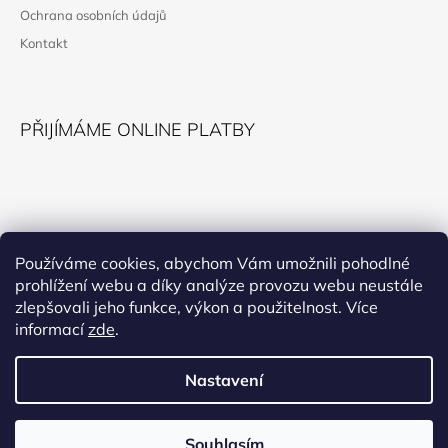
T
Ochrana osobních údajů
Í
Kontakt
PŘIJÍMÁME ONLINE PLATBY
KONTAKT
Používáme cookies, abychom Vám umožnili pohodlné
prohlížení webu a díky analýze provozu webu neustále
horokupectvi@montana.cz
zlepšovali jeho funkce, výkon a použitelnost. Více
informací
zde
.
Nastavení
Facebook
Souhlasím
© 2026 Horokupectví. Všechna práva vyhrazena.
Vytvořil Shoptet