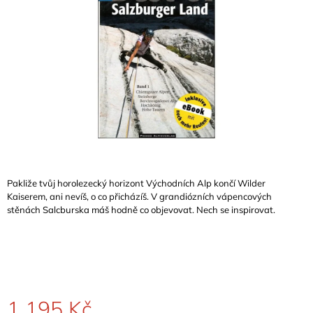
A
J
Í
T
?
HLEDAT
Pakliže tvůj horolezecký horizont Východních Alp končí Wilder
Kaiserem, ani nevíš, o co přicházíš. V grandiózních vápencových
stěnách Salcburska máš hodně co objevovat. Nech se inspirovat.
D
O
P
O
R
U
Č
1 195 Kč
U