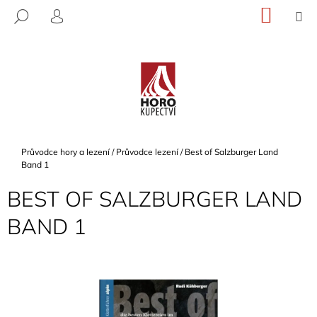
K
Přejít
NÁKU
M
HLEDAT
na
KOŠÍK
O
PŘIHLÁŠENÍ
ZPĚT
ZPĚT
obsah
Š
Í
C
K
O
P
O
T
Domů
Průvodce hory a lezení
/
Průvodce lezení
/
Best of Salzburger Land
Ř
Band 1
E
BEST OF SALZBURGER LAND
B
BAND 1
U
J
E
T
E
N