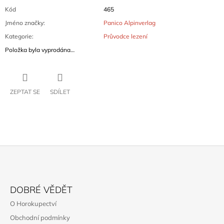
Kód
465
Jméno značky
:
Panico Alpinverlag
Kategorie
:
Průvodce lezení
Položka byla vyprodána…
ZEPTAT SE
SDÍLET
Z
Á
DOBRÉ VĚDĚT
P
O Horokupectví
A
Obchodní podmínky