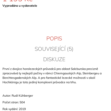
J
Měrná
Vyprodáno u vydavatele
E
cena:
M
E
DIVOKÁ
ŠÁRKA
POPIS
2025
–
BOULDER
SOUVISEJÍCÍ (5)
PRŮVODCE
399
DISKUZE
Kč
První z dvojice horolezeckých průvodců pro oblast Salcburska precizně
zpracovává ty nejlepší počiny v rámci Chiemgauských Alp, Steinbergeu a
Berchtesgadenských Alp. A pro fantastické lezecké možnosti v okolí
Hochkönigu je toto jediný komplexní průvodce na trhu.
Autor: Rudi
Kühberger
Počet stran: 504
Rok vydání: 2019