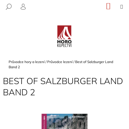
K
Přejít
NÁKU
M
HLEDAT
na
KOŠÍK
O
PŘIHLÁŠENÍ
ZPĚT
ZPĚT
obsah
Š
Í
C
K
O
P
O
T
Domů
Průvodce hory a lezení
/
Průvodce lezení
/
Best of Salzburger Land
Ř
Band 2
E
BEST OF SALZBURGER LAND
B
BAND 2
U
J
E
T
E
N