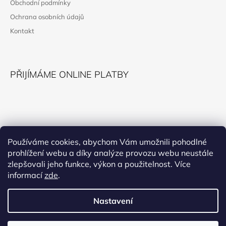
Obchodní podmínky
T
Ochrana osobních údajů
Í
Kontakt
PŘIJÍMÁME ONLINE PLATBY
KONTAKT
Používáme cookies, abychom Vám umožnili pohodlné
prohlížení webu a díky analýze provozu webu neustále
horokupectvi@montana.cz
zlepšovali jeho funkce, výkon a použitelnost. Více
informací
zde
.
Nastavení
Facebook