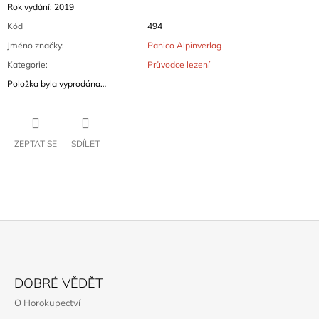
Rok vydání: 2019
Kód
494
Jméno značky
:
Panico Alpinverlag
Kategorie
:
Průvodce lezení
Položka byla vyprodána…
ZEPTAT SE
SDÍLET
Z
Á
DOBRÉ VĚDĚT
P
O Horokupectví
A