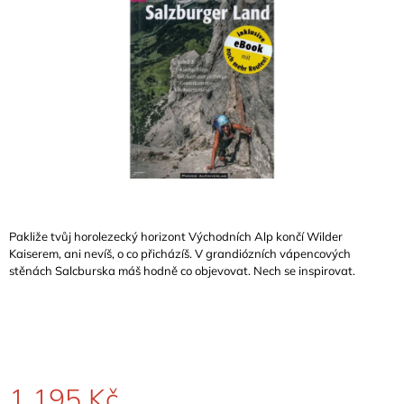
A
J
Í
T
?
HLEDAT
Pakliže tvůj horolezecký horizont Východních Alp končí Wilder
Kaiserem, ani nevíš, o co přicházíš. V grandiózních vápencových
stěnách Salcburska máš hodně co objevovat. Nech se inspirovat.
D
O
P
O
R
U
Č
1 195 Kč
U