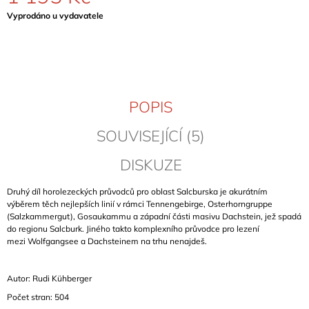
J
Měrná
Vyprodáno u vydavatele
E
cena:
M
E
BERGFÜHRER
BAYERISCHE
POPIS
VORALPEN
&
NORDTIROL
SOUVISEJÍCÍ (5)
(BAVORSKÉ
PŘEDALPÍ
DISKUZE
A
SEVERNÍ
TYROLSKO)
Druhý díl horolezeckých průvodců pro oblast Salcburska je akurátním
výběrem těch nejlepších linií v rámci Tennengebirge, Osterhorngruppe
699
Kč
(Salzkammergut), Gosaukammu a západní části masivu Dachstein, jež spadá
do regionu Salcburk. Jiného takto komplexního průvodce pro lezení
mezi Wolfgangsee a Dachsteinem na trhu nenajdeš.
Autor: Rudi
Kühberger
Počet stran: 504