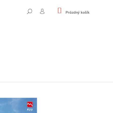
NÁKUPNÍ
HLEDAT
KOŠÍK
Prázdný košík
PŘIHLÁŠENÍ
SKYWARD ROUTES