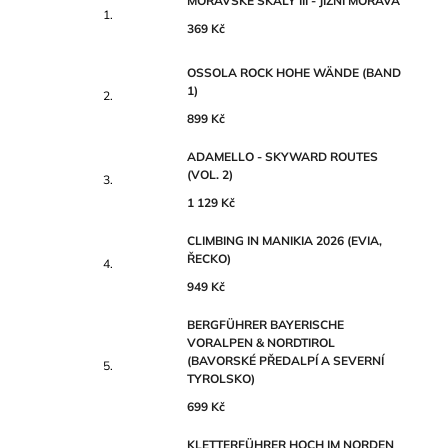
MORAVSKÉ SKÁLY III - JIŽNÍ MORAVA
369 Kč
OSSOLA ROCK HOHE WÄNDE (BAND
1)
899 Kč
ADAMELLO - SKYWARD ROUTES
(VOL. 2)
1 129 Kč
CLIMBING IN MANIKIA 2026 (EVIA,
ŘECKO)
949 Kč
BERGFÜHRER BAYERISCHE
VORALPEN & NORDTIROL
(BAVORSKÉ PŘEDALPÍ A SEVERNÍ
TYROLSKO)
699 Kč
KLETTERFÜHRER HOCH IM NORDEN