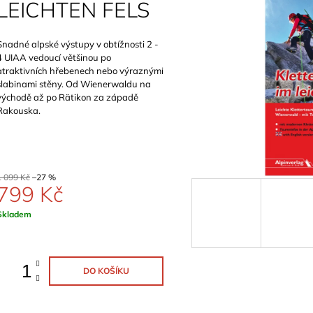
LEICHTEN FELS
899 Kč
1 129 Kč
Snadné alpské výstupy v obtížnosti 2 -
4 UIAA vedoucí většinou po
atraktivních hřebenech nebo výraznými
slabinami stěny. Od Wienerwaldu na
východě až po Rätikon za západě
Rakouska.
1 099 Kč
–27 %
799 Kč
Měrná
Skladem
ena:
DO KOŠÍKU