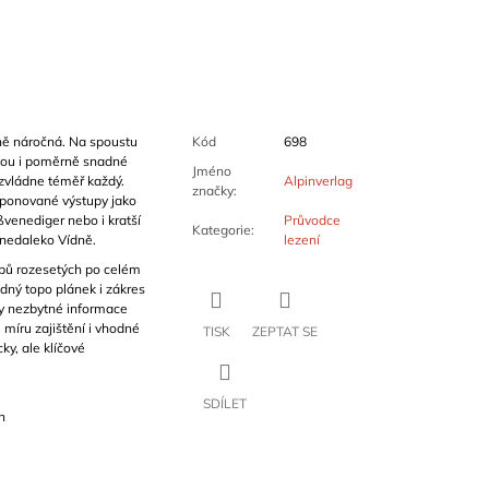
ně náročná. Na spoustu
Kód
698
edou i poměrně snadné
Jméno
 zvládne téměř každý.
Alpinverlag
značky
:
 exponované výstupy jako
venediger nebo i kratší
Průvodce
Kategorie
:
 nedaleko Vídně.
lezení
pů rozesetých po celém
ný topo plánek i zákres
y nezbytné informace
 míru zajištění i vhodné
TISK
ZEPTAT SE
y, ale klíčové
SDÍLET
h