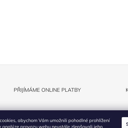
PŘIJÍMÁME ONLINE PLATBY
cookies, abychom Vám umožnili pohodlné prohlížení
 analýze provozu webu neustále zlepšovali jeho