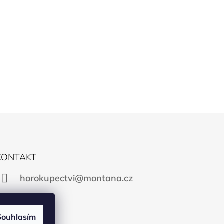
KONTAKT
horokupectvi@montana.cz
Souhlasím
Facebook