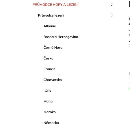
S
K
Přeskočit
PRŮVODCE HORY A LEZENÍ
T
A
kategorie
T
R
Průvodce lezení
E
A
G
Albánie
O
N
R
N
Bosna a Hercegovina
I
Í
E
Černá Hora
P
A
Česko
N
Francie
E
Chorvatsko
L
Itálie
c
Malta
Maroko
Německo