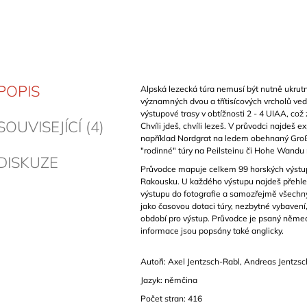
POPIS
Alpská lezecká túra nemusí být nutně ukrut
významných dvou a třítisícových vrcholů v
výstupové trasy v obtížnosti 2 - 4 UIAA, což
SOUVISEJÍCÍ (4)
Chvíli jdeš, chvíli lezeš. V průvodci najdeš
například Nordgrat na ledem obehnaný Groß
"rodinné" túry na Peilsteinu či Hohe Wandu
DISKUZE
Průvodce mapuje celkem 99 horských výstu
Rakousku. U každého výstupu najdeš přehled
výstupu do fotografie a samozřejmě všechn
jako časovou dotaci túry, nezbytné vybavení,
období pro výstup. Průvodce je psaný německ
informace jsou popsány také anglicky.
Autoři: Axel Jentzsch‑Rabl, Andreas Jentzsc
Jazyk: němčina
Počet stran: 416