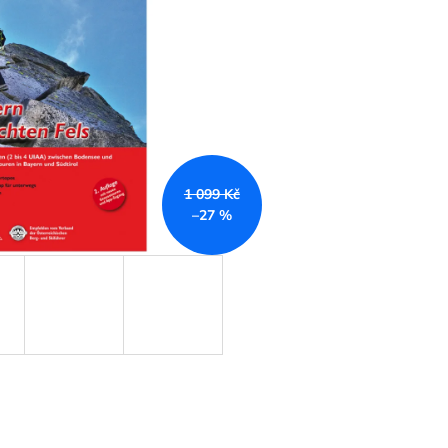
1 099 Kč
–27 %