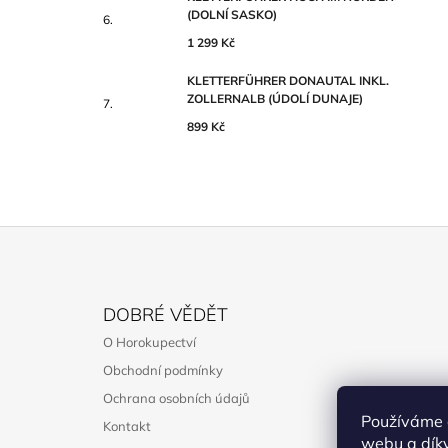
(DOLNÍ SASKO)
1 299 Kč
KLETTERFÜHRER DONAUTAL INKL.
ZOLLERNALB (ÚDOLÍ DUNAJE)
899 Kč
Z
Á
DOBRÉ VĚDĚT
P
O Horokupectví
A
Obchodní podmínky
T
Ochrana osobních údajů
Í
Používáme 
Kontakt
webu a díky